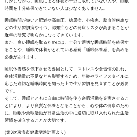
しかしながら、睡眠による休養が十分に取れていない人や、睡眠
時間を十分確保できていない人は少なくありません。
睡眠時間が短いと肥満や高血圧、糖尿病、心疾患、脳血管疾患な
どの生活習慣病やうつ、認知症などの発症リスクが高まることが
近年の研究で明らかになってきています。
また、良い睡眠を取るためには、十分で適切な睡眠時間を確保す
ることや、睡眠で休養がとれている感覚「睡眠休養感」を高める
必要があります。
睡眠休養感を低下させる要因として、ストレスや食習慣の乱れ、
身体活動量の不足なども影響するため、年齢やライフスタイルに
応じた適切な睡眠時間を知った上で生活習慣を見直すことが必要
です。
そして、睡眠とともに自由に時間を使う余暇活動を充実させるこ
とにより、より良質な休養となることから、心や体の健康のため
に、睡眠や余暇活動が日常生活の中に適切に取り入れられた生活
習慣を確立することが大切です。
(第3次東海市健康増進計画より)