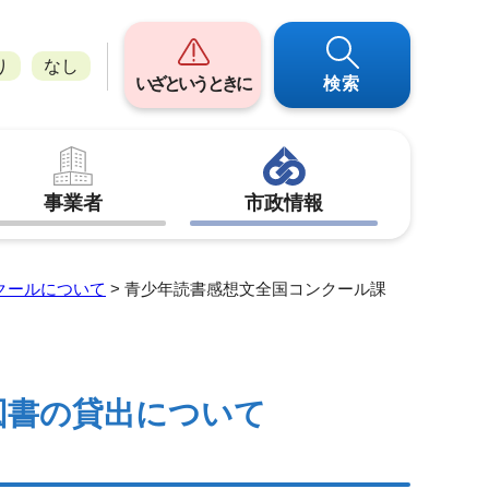
り
なし
いざというときに
検索
事業者
市政情報
クールについて
> 青少年読書感想文全国コンクール課
図書の貸出について