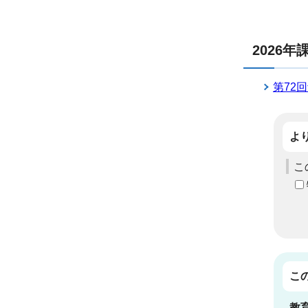
2026
第72
よ
こ
こ
教