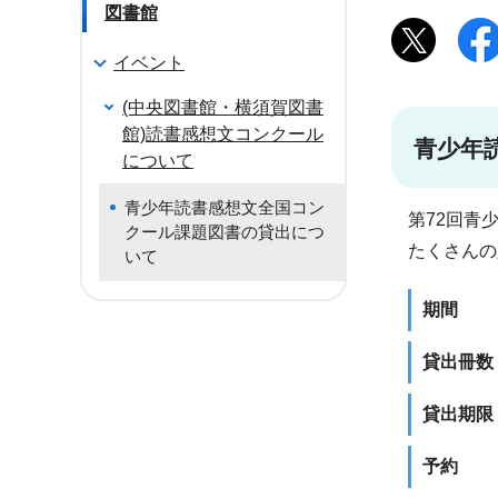
図書館
イベント
(中央図書館・横須賀図書
館)読書感想文コンクール
青少年
について
青少年読書感想文全国コン
第72回青
クール課題図書の貸出につ
たくさんの
いて
期間
貸出冊数
貸出期限
予約