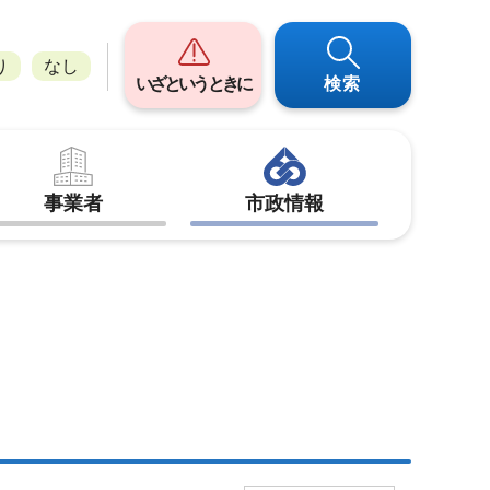
り
なし
いざというときに
検索
事業者
市政情報