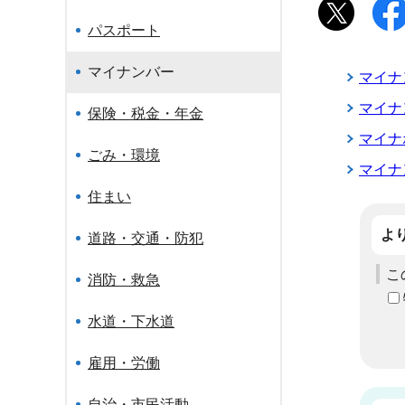
パスポート
マイナンバー
マイナ
マイナ
保険・税金・年金
マイナ
ごみ・環境
マイナ
住まい
よ
道路・交通・防犯
こ
消防・救急
水道・下水道
雇用・労働
自治・市民活動