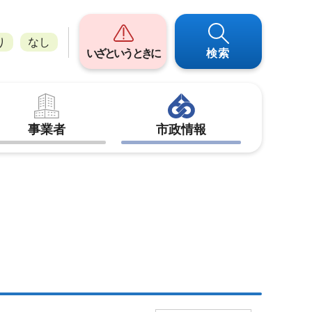
り
なし
いざというときに
検索
事業者
市政情報