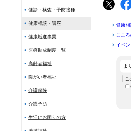
健診・検査・予防接種
健康相談・講座
健康相
こころ
健康増進事業
イベン
医療助成制度一覧
高齢者福祉
よ
障がい者福祉
こ
介護保険
介護予防
生活にお困りの方
地域福祉