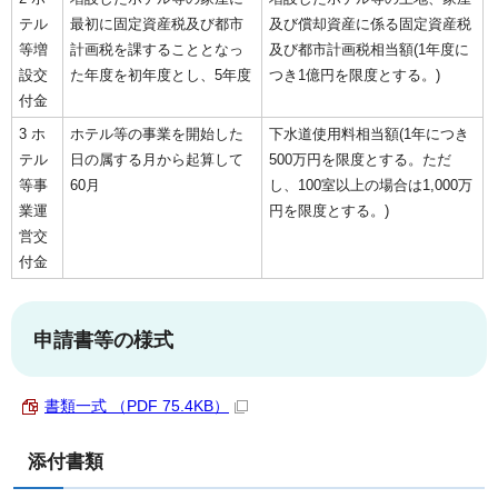
テル
最初に固定資産税及び都市
及び償却資産に係る固定資産税
等増
計画税を課することとなっ
及び都市計画税相当額(1年度に
設交
た年度を初年度とし、5年度
つき1億円を限度とする。)
付金
3 ホ
ホテル等の事業を開始した
下水道使用料相当額(1年につき
テル
日の属する月から起算して
500万円を限度とする。ただ
等事
60月
し、100室以上の場合は1,000万
業運
円を限度とする。)
営交
付金
申請書等の様式
書類一式 （PDF 75.4KB）
添付書類