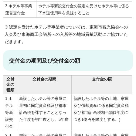
3 ホテル等事業
ホテル等新設交付金の認定を受けたホテル等に係る
運営交付金
下水道使用料を負担すること
※認定を受けたホテル等事業者については、東海市観光協会への
入会及び東海商工会議所への入所等の地域貢献活動にご協力いた
だきます。
交付金の期間及び交付金の額
交付
交付金の期間
交付金の額
金の
種類
1 ホ
新設したホテル等の家屋に
新設したホテル等の土地、家屋
テル
最初に固定資産税及び都市
及び償却資産に係る固定資産税
等新
計画税を課することとなっ
及び都市計画税相当額(1年度に
設交
た年度を初年度とし、5年度
つき1億円を限度とする。)
付金
2 ホ
増設したホテル等の家屋に
増設したホテル等の土地、家屋