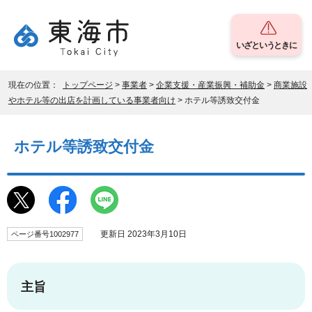
いざというときに
現在の位置：
トップページ
>
事業者
>
企業支援・産業振興・補助金
>
商業施設
やホテル等の出店を計画している事業者向け
> ホテル等誘致交付金
ホテル等誘致交付金
更新日 2023年3月10日
ページ番号1002977
主旨