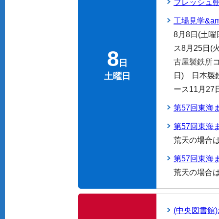
フレッシュ
工場見学&a
8月8日(土
ス8月25日
8
古屋製鉄所コ
日
土曜日
日) 日本製
ース11月2
第57回東海
第57回東海
荒天の場合
第57回東海
荒天の場合
(中央図書館