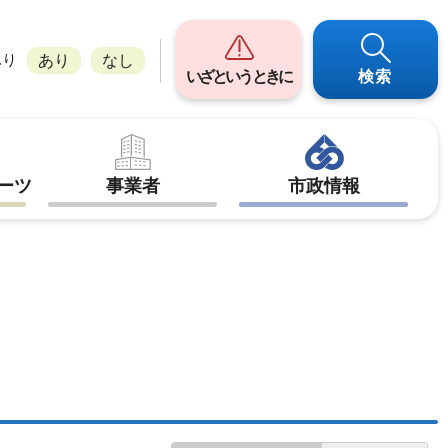
ふり
あり
なし
いざというときに
検索
ーツ
事業者
市政情報