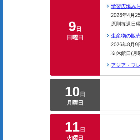
学習広場み
2026年4月
9
原則毎週日
日
生産物の販
日曜日
2026年8月
※休館日(
アジア・フ
10
日
月曜日
11
日
火曜日