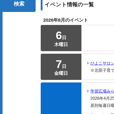
検索
イベント情報の一覧
2026年8月のイベント
6
日
木曜日
7
ひよこサロン
日
※北部子育
金曜日
学習広場み
2026年4月
原則毎週日