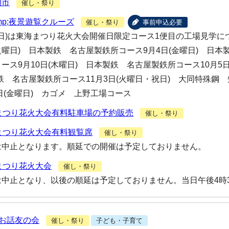
朝市
催し・祭り
mp;夜景遊覧クルーズ
催し・祭り
事前申込必要
曜日)は東海まつり花火大会開催日限定コース1便目の工場見学に
(火曜日) 日本製鉄 名古屋製鉄所コース9月4日(金曜日) 日
ース9月10日(木曜日) 日本製鉄 名古屋製鉄所コース10月5日
鉄 名古屋製鉄所コース11月3日(火曜日・祝日) 大同特殊鋼 
7日(金曜日) カゴメ 上野工場コース
まつり花火大会有料駐車場の予約販売
催し・祭り
まつり花火大会有料観覧席
催し・祭り
は中止となります。順延での開催は予定しておりません。
まつり花火大会
催し・祭り
は中止となり、以後の順延は予定しておりません。当日午後4時
)お話友の会
催し・祭り
子ども・子育て