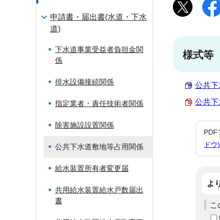
申請書・届出書(水道・下水
道)
下水道事業受益者負担金関
様式等
係
排水設備接続関係
公共下
公共下
指定業者・責任技術者関係
除害施設設置関係
PD
ドウ)
公共下水道敷地等占用関係
給水装置所有者変更届
よ
共用給水装置給水戸数届出
書
こ