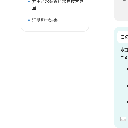
共用給水装置給水戸数変更
届
証明願申請書
こ
水
〒4