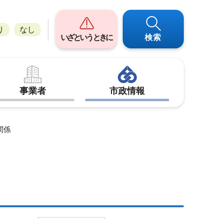
り
なし
いざというときに
検索
事業者
市政情報
関係