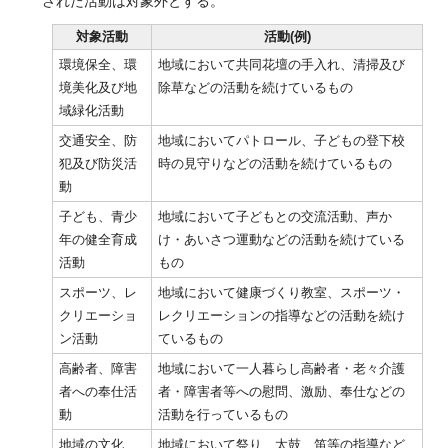
された活動は対象外とする。
対象活動
活動(例)
環境保全、環
地域において共同花壇の手入れ、清掃及び
境美化及び地
除草などの活動を続けているもの
域緑化活動
交通安全、防
地域においてパトロール、子どもの登下校
犯及び防災活
時の見守りなどの活動を続けているもの
動
子ども、青少
地域において子どもとの交流活動、声か
年の健全育成
け・あいさつ運動などの活動を続けている
活動
もの
スポーツ、レ
地域において健康づくり教室、スポーツ・
クリエーショ
レクリエーションの指導などの活動を続け
ン活動
ているもの
高齢者、障害
地域において一人暮らし高齢者・老々介護
者への奉仕活
者・障害者等への慰問、激励、奉仕などの
動
活動を行っているもの
地域の文化、
地域において祭り、太鼓、笛等の指導など