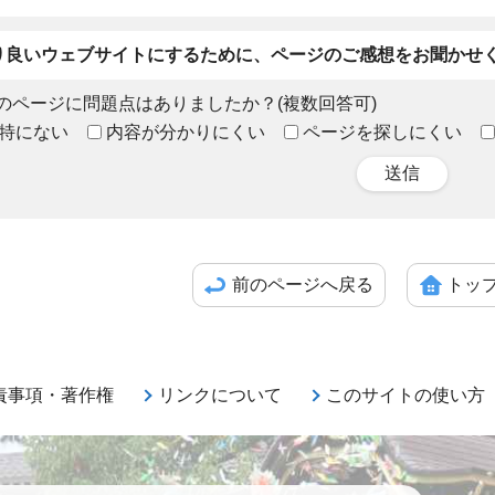
り良いウェブサイトにするために、ページのご感想をお聞かせ
のページに問題点はありましたか？(複数回答可)
特にない
内容が分かりにくい
ページを探しにくい
送信
前のページへ戻る
トッ
責事項・著作権
リンクについて
このサイトの使い方