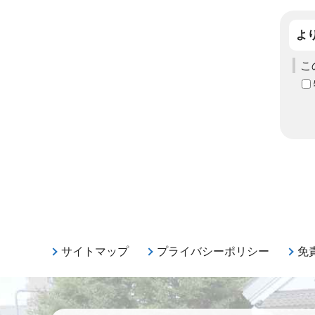
よ
こ
サイトマップ
プライバシーポリシー
免