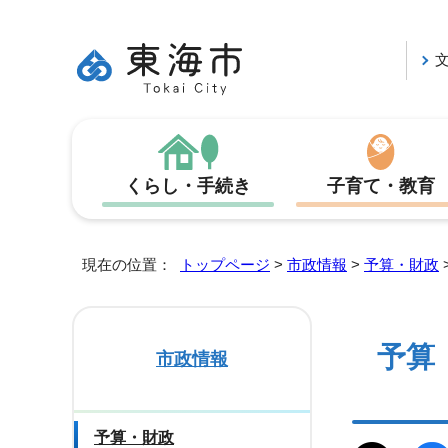
くらし・手続き
子育て・教育
現在の位置：
トップページ
>
市政情報
>
予算・財政
予算
市政情報
予算・財政