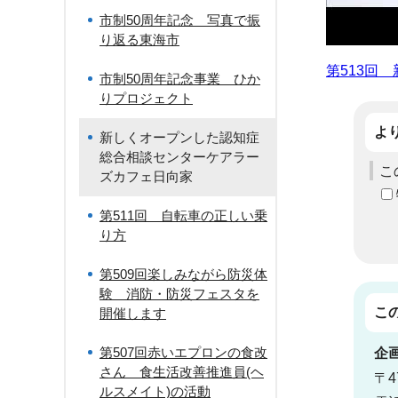
市制50周年記念 写真で振
り返る東海市
第513回
市制50周年記念事業 ひか
りプロジェクト
よ
新しくオープンした認知症
総合相談センターケアラー
こ
ズカフェ日向家
第511回 自転車の正しい乗
り方
第509回楽しみながら防災体
験 消防・防災フェスタを
こ
開催します
第507回赤いエプロンの食改
企
さん 食生活改善推進員(ヘ
〒4
ルスメイト)の活動