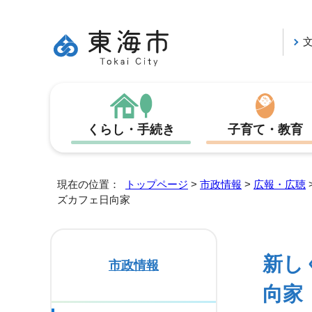
くらし・手続き
子育て・教育
現在の位置：
トップページ
>
市政情報
>
広報・広聴
ズカフェ日向家
新し
市政情報
向家