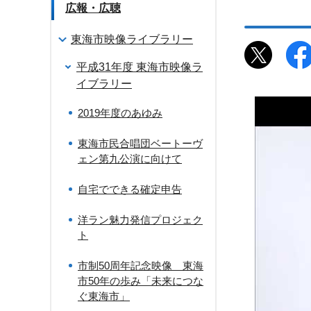
広報・広聴
東海市映像ライブラリー
平成31年度 東海市映像ラ
イブラリー
2019年度のあゆみ
東海市民合唱団ベートーヴ
ェン第九公演に向けて
自宅でできる確定申告
洋ラン魅力発信プロジェク
ト
市制50周年記念映像 東海
市50年の歩み「未来につな
ぐ東海市」