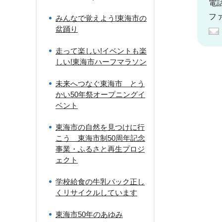
電話
ファ
みんなで覚えよう!東海市の
盆踊り
走って楽しい!イベントも楽
しい!東海市ハーフマラソン
未来へつなぐ東海市 とう
かい50年祭オープニングイ
ベント
東海市の自然を見つけに行
こう 東海市制50周年記念
事業・ふるさと再生プロジ
ェクト
学校給食の牛乳パック正し
くリサイクルしています
東海市50年のあゆみ