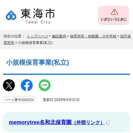
いざというときに
現在の位置：
トップページ
>
施設案内
>
保育所等・幼稚園・小中学校
>
認可保
育所等
> 小規模保育事業(私立)
小規模保育事業(私立)
更新日 2026年3月31日
ページ番号1002224
memorytree名和北保育園
（外部リンク）