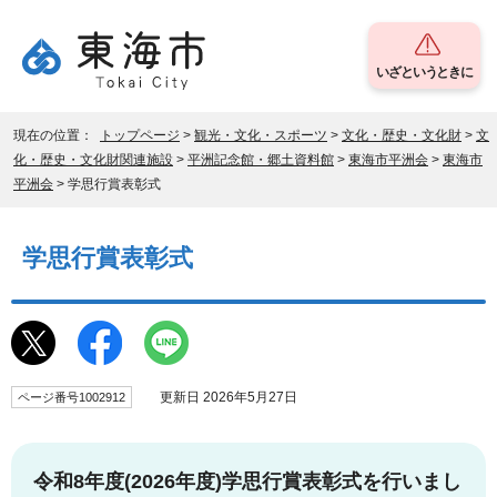
いざというときに
現在の位置：
トップページ
>
観光・文化・スポーツ
>
文化・歴史・文化財
>
文
化・歴史・文化財関連施設
>
平洲記念館・郷土資料館
>
東海市平洲会
>
東海市
平洲会
> 学思行賞表彰式
学思行賞表彰式
更新日 2026年5月27日
ページ番号1002912
令和8年度(2026年度)学思行賞表彰式を行いまし