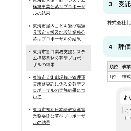
東海市人事・給与システム
3 受
構築事業公募型プロポーザ
ルの結果
株式会社北
東海市屋内こども遊び場遊
具選定支援及び設計業務公
募型プロポーザルの結果
4 評価
東海市窓口業務支援システ
ム構築業務公募型プロポー
ザルの結果
順位
事業
1位
株式
東海市芸術劇場舞台管理運
営業務委託に係る公募型プ
ロポーザルの実施結果につ
いて
よ
東海市初期日本語教室運営
こ
業務委託公募型プロポーザ
ルの結果