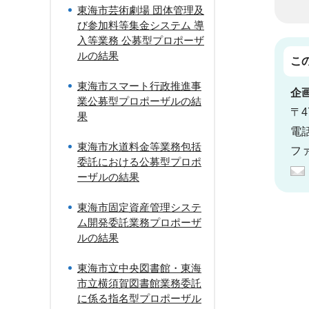
東海市芸術劇場 団体管理及
び参加料等集金システム 導
入等業務 公募型プロポーザ
ルの結果
こ
東海市スマート行政推進事
企
業公募型プロポーザルの結
〒4
果
電話
東海市水道料金等業務包括
ファ
委託における公募型プロポ
ーザルの結果
東海市固定資産管理システ
ム開発委託業務プロポーザ
ルの結果
東海市立中央図書館・東海
市立横須賀図書館業務委託
に係る指名型プロポーザル