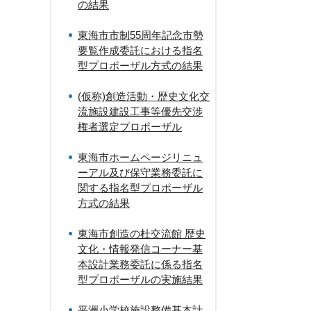
の結果
東海市市制55周年記念市勢
要覧作成委託における指名
型プロポーザル方式の結果
(仮称)創造活動・歴史文化交
流施設建設工事等優先交渉
権者選定プロポーザル
東海市ホームページリニュ
ーアル及び保守業務委託に
関する指名型プロポーザル
方式の結果
東海市創造の杜交流館 歴史
文化・情報発信コーナー基
本設計業務委託に係る指名
型プロポーザルの実施結果
平洲小学校施設整備基本計