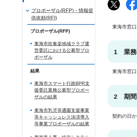
プロポーザル(RFP)・情報提
供依頼(RFI)
東海市窓口
プロポーザル(RFP)
東海市吹奏楽地域クラブ運
営委託における公募型プロ
1 業
ポーザル
結果
東海市窓口
東海市スマート行政BPR支
援委託業務公募型プロポー
2 期間
ザルの結果
東海市乳児等通園支援事業
契約の日から
等キャッシュレス決済導入
等事業プロポーザルの結果