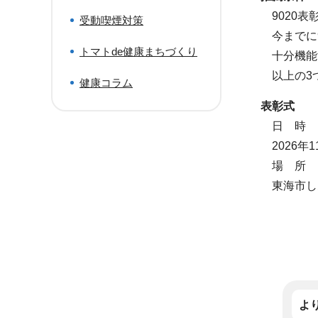
9020表
受動喫煙対策
今までに9
トマトde健康まちづくり
十分機能す
以上の3
健康コラム
表彰式
日 時
2026年1
場 所
東海市し
よ