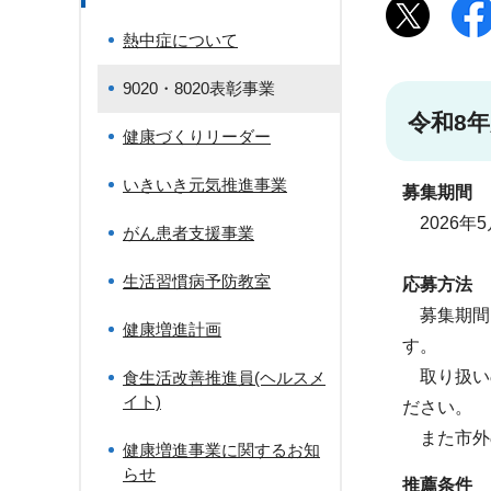
熱中症について
9020・8020表彰事業
令和8年
健康づくりリーダー
いきいき元気推進事業
募集期間
2026年
がん患者支援事業
生活習慣病予防教室
応募方法
募集期間
健康増進計画
す。
取り扱いの
食生活改善推進員(ヘルスメ
イト)
ださい。
また市外の
健康増進事業に関するお知
らせ
推薦条件