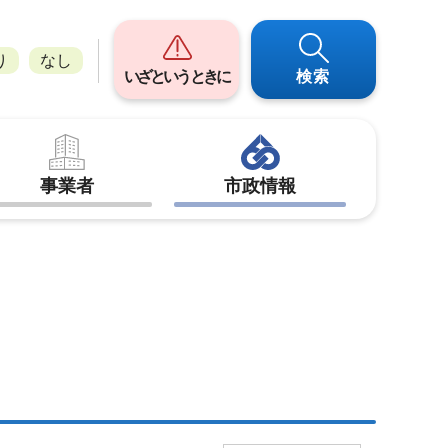
り
なし
いざというときに
検索
事業者
市政情報