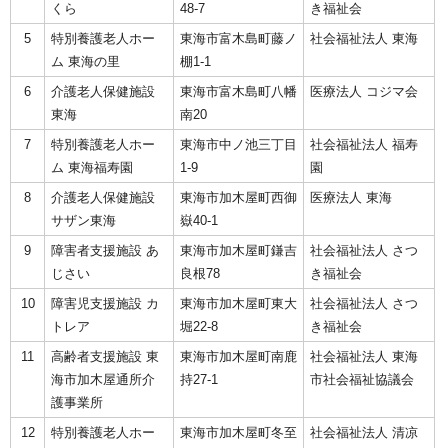
くら
48-7
き福祉会
5
特別養護老人ホー
東海市富木島町藤ノ
社会福祉法人 東海
ム 東海の里
棚1-1
6
介護老人保健施設
東海市富木島町八幡
医療法人 コジマ会
東海
南20
7
特別養護老人ホー
東海市中ノ池三丁目
社会福祉法人 福寿
ム 東海福寿園
1-9
園
8
介護老人保健施設
東海市加木屋町西御
医療法人 東海
サザン東海
嶽40-1
9
障害者支援施設 あ
東海市加木屋町鎌吉
社会福祉法人 さつ
じさい
良根78
き福祉会
10
障害児支援施設 カ
東海市加木屋町東大
社会福祉法人 さつ
トレア
堀22-8
き福祉会
11
高齢者支援施設 東
東海市加木屋町南鹿
社会福祉法人 東海
海市加木屋通所介
持27-1
市社会福祉協議会
護事業所
12
特別養護老人ホー
東海市加木屋町冬至
社会福祉法人 清凉