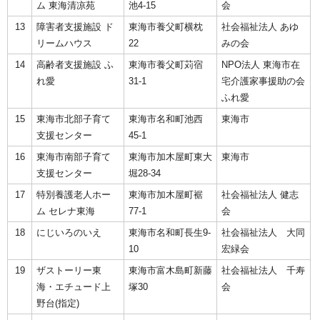
ム 東海清凉苑
池4-15
会
13
障害者支援施設 ド
東海市養父町横枕
社会福祉法人 あゆ
リームハウス
22
みの会
14
高齢者支援施設 ふ
東海市養父町苅宿
NPO法人 東海市在
れ愛
31-1
宅介護家事援助の会
ふれ愛
15
東海市北部子育て
東海市名和町池西
東海市
支援センター
45-1
16
東海市南部子育て
東海市加木屋町東大
東海市
支援センター
堀28-34
17
特別養護老人ホー
東海市加木屋町裾
社会福祉法人 健志
ム セレナ東海
77-1
会
18
にじいろのいえ
東海市名和町長生9-
社会福祉法人 大同
10
宏緑会
19
ザストーリー東
東海市富木島町新藤
社会福祉法人 千寿
海・エチュード上
塚30
会
野台(指定)