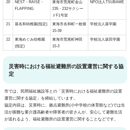
20
NEST・RAISE・
東海市荒尾町金山
NPO法人TSUBAME
FLAPPING
235・232サクシー
ドF1号室
21
葵名和幼稚園(指定)
東海市名和町一枚畑
学校法人葵学園
15-39
22
東海めぐみ幼稚園
東海市荒尾町神田
学校法人坂田学園
(指定)
15-3
災害時における福祉避難所の設置運営に関する協
定
市では、民間福祉施設等との「災害時における福祉避難所の設置
運営に関する協定」を締結しています。
協定内容は、災害時に、拠点避難所(小中学校の体育館など)では生
活が困難な要介護高齢者や障害者の皆さんが、安心して避難生活
が送れるよう、福祉避難所の設置運営に関することなどです。