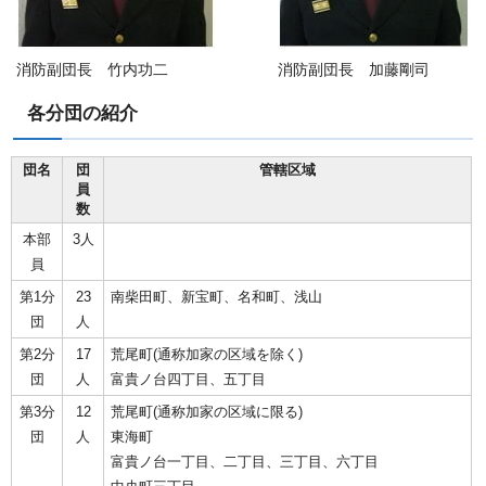
消防副団長 竹内功二
消防副団長 加藤剛司
各分団の紹介
団名
団
管轄区域
員
数
本部
3人
員
第1分
23
南柴田町、新宝町、名和町、浅山
団
人
第2分
17
荒尾町(通称加家の区域を除く)
団
人
富貴ノ台四丁目、五丁目
第3分
12
荒尾町(通称加家の区域に限る)
団
人
東海町
富貴ノ台一丁目、二丁目、三丁目、六丁目