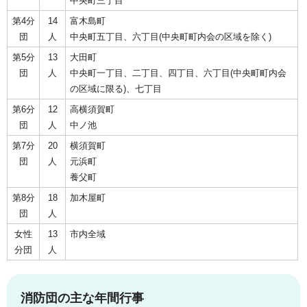
中央町三丁目
第4分
14
富木島町
団
人
中央町五丁目、六丁目(中央町町内会の区域を除く)
第5分
13
大田町
団
人
中央町一丁目、二丁目、四丁目、六丁目(中央町町内会
の区域に限る)、七丁目
第6分
12
高横須賀町
団
人
中ノ池
第7分
20
横須賀町
団
人
元浜町
養父町
第8分
18
加木屋町
団
人
女性
13
市内全域
分団
人
消防団の主な年間行事