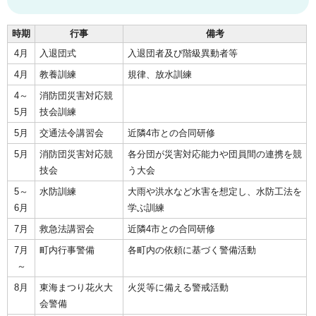
時期
行事
備考
4月
入退団式
入退団者及び階級異動者等
4月
教養訓練
規律、放水訓練
4～
消防団災害対応競
5月
技会訓練
5月
交通法令講習会
近隣4市との合同研修
5月
消防団災害対応競
各分団が災害対応能力や団員間の連携を競
技会
う大会
5～
水防訓練
大雨や洪水など水害を想定し、水防工法を
6月
学ぶ訓練
7月
救急法講習会
近隣4市との合同研修
7月
町内行事警備
各町内の依頼に基づく警備活動
～
8月
東海まつり花火大
火災等に備える警戒活動
会警備