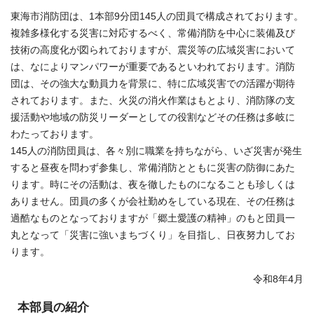
東海市消防団は、1本部9分団145人の団員で構成されております。
複雑多様化する災害に対応するべく、常備消防を中心に装備及び
技術の高度化が図られておりますが、震災等の広域災害において
は、なによりマンパワーが重要であるといわれております。消防
団は、その強大な動員力を背景に、特に広域災害での活躍が期待
されております。また、火災の消火作業はもとより、消防隊の支
援活動や地域の防災リーダーとしての役割などその任務は多岐に
わたっております。
145人の消防団員は、各々別に職業を持ちながら、いざ災害が発生
すると昼夜を問わず参集し、常備消防とともに災害の防御にあた
ります。時にその活動は、夜を徹したものになることも珍しくは
ありません。団員の多くが会社勤めをしている現在、その任務は
過酷なものとなっておりますが「郷土愛護の精神」のもと団員一
丸となって「災害に強いまちづくり」を目指し、日夜努力してお
ります。
令和8年4月
本部員の紹介