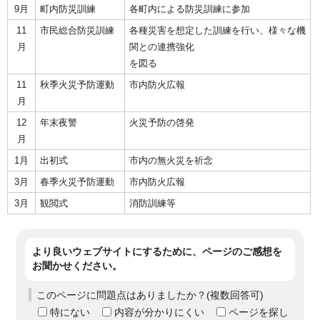
9月
町内防災訓練
各町内による防災訓練に参加
11
市民総合防災訓練
各種災害を想定した訓練を行い、様々な機
月
関との連携強化
を図る
11
秋季火災予防運動
市内防火広報
月
12
年末夜警
火災予防の啓発
月
1月
出初式
市内の無火災を祈念
3月
春季火災予防運動
市内防火広報
3月
観閲式
消防訓練等
より良いウェブサイトにするために、ページのご感想を
お聞かせください。
このページに問題点はありましたか？(複数回答可)
特にない
内容が分かりにくい
ページを探し