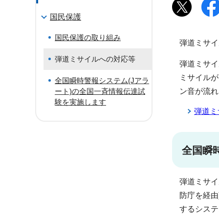
国民保護
国民保護の取り組み
弾道ミサイ
弾道ミサイルへの対応等
弾道ミサイ
ミサイルが
全国瞬時警報システム(Jアラ
ート)の全国一斉情報伝達試
ン音が流れ
験を実施します
弾道ミ
全国瞬
弾道ミサイ
防庁を経由
するシステ