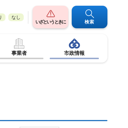
り
なし
いざというときに
検索
事業者
市政情報