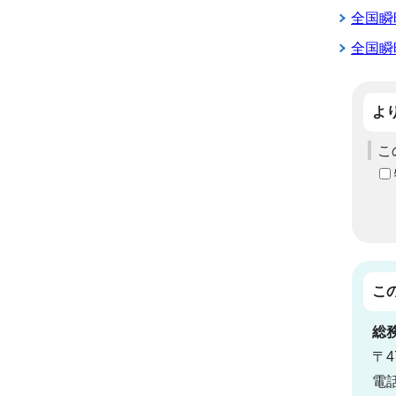
全国瞬
全国瞬
よ
こ
こ
総
〒4
電話