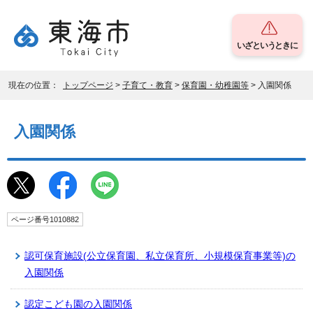
いざというときに
現在の位置：
トップページ
>
子育て・教育
>
保育園・幼稚園等
> 入園関係
入園関係
ページ番号1010882
認可保育施設(公立保育園、私立保育所、小規模保育事業等)の
入園関係
認定こども園の入園関係