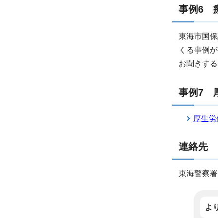
事例6 
東海市国保
くる事例が
お聞きする
事例7 
厚生労
連絡先
東海警察署(0
よ