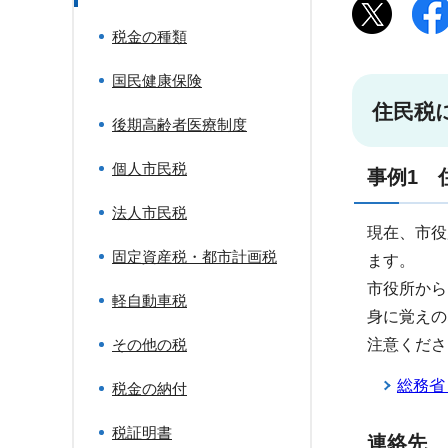
税金の種類
国民健康保険
住民税
後期高齢者医療制度
個人市民税
事例1 
法人市民税
現在、市役
固定資産税・都市計画税
ます。
市役所から
軽自動車税
身に覚えの
その他の税
注意くださ
総務省
税金の納付
税証明書
連絡先