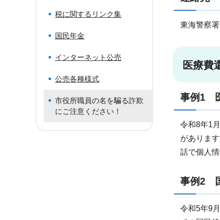
税に関するリンク集
東海警察署(0
国民年金
インターネット公売
医療費
公売各種様式
事例1 
市役所職員の名を騙る詐欺
にご注意ください！
令和8年1
があります
話で個人情
事例2 
令和5年9