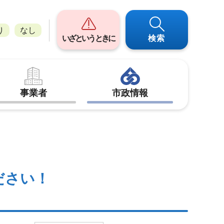
り
なし
いざというときに
検索
事業者
市政情報
ださい！