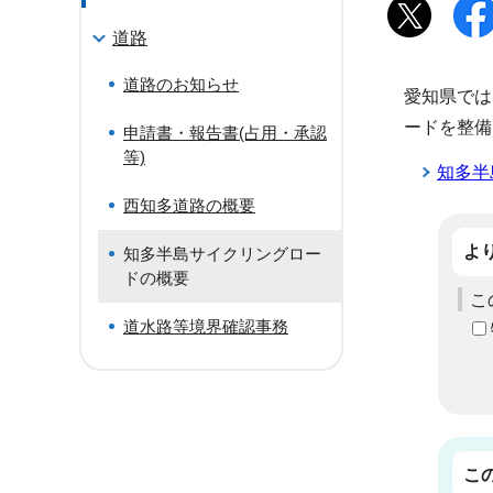
道路
道路のお知らせ
愛知県では
ードを整備
申請書・報告書(占用・承認
等)
知多半
西知多道路の概要
よ
知多半島サイクリングロー
ドの概要
こ
道水路等境界確認事務
こ