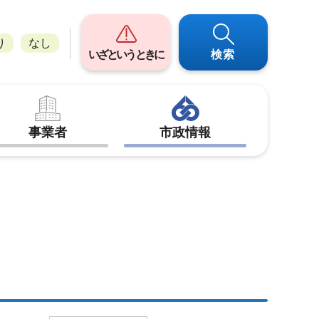
り
なし
いざというときに
検索
事業者
市政情報