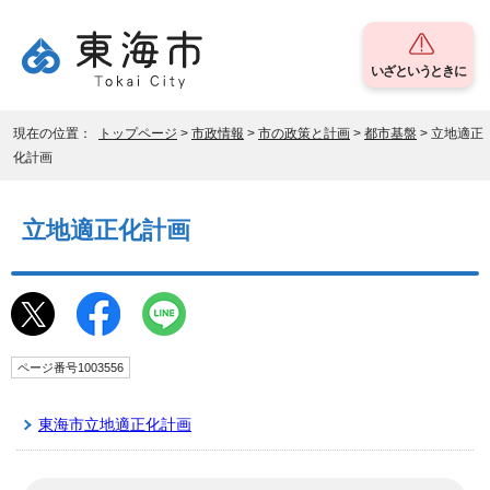
いざというときに
現在の位置：
トップページ
>
市政情報
>
市の政策と計画
>
都市基盤
> 立地適正
化計画
立地適正化計画
ページ番号1003556
東海市立地適正化計画