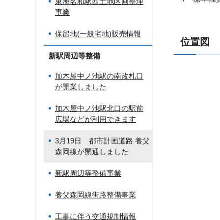
東海名和駅西土地区画整理
事業
保留地(一般宅地)販売情報
位置図
新駅周辺等整備
加木屋中ノ池駅の南改札口
が開業しました
加木屋中ノ池駅北口の駅前
広場などが利用できます
3月19日 都市計画道路 養父
森岡線が開通しました
新駅周辺等整備事業
養父森岡線街路整備事業
工事に伴う交通規制情報