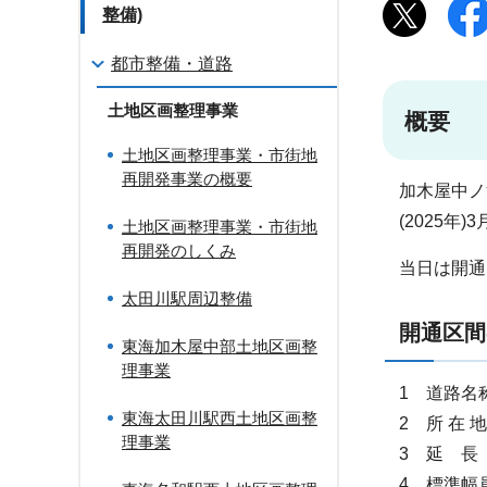
整備)
都市整備・道路
土地区画整理事業
概要
土地区画整理事業・市街地
再開発事業の概要
加木屋中ノ
(2025
土地区画整理事業・市街地
再開発のしくみ
当日は開通
太田川駅周辺整備
開通区間
東海加木屋中部土地区画整
理事業
1 道路名称
東海太田川駅西土地区画整
2 所 在
理事業
3 延 長 
4 標準幅員