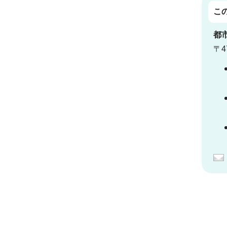
こ
都
〒4