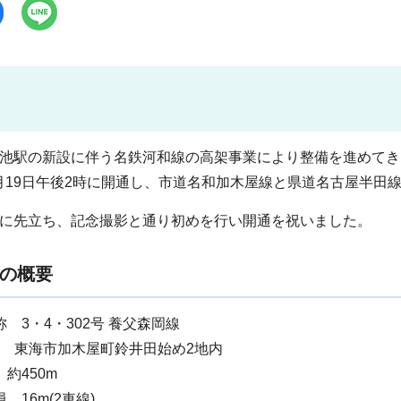
池駅の新設に伴う名鉄河和線の高架事業により整備を進めてき
年)3月19日午後2時に開通し、市道名和加木屋線と県道名古屋半
に先立ち、記念撮影と通り初めを行い開通を祝いました。
の概要
 3・4・302号 養父森岡線
 地 東海市加木屋町鈴井田始め2地内
約450m
 16m(2車線)