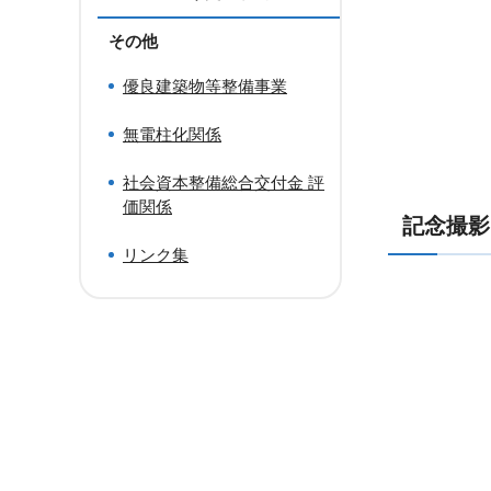
その他
優良建築物等整備事業
無電柱化関係
社会資本整備総合交付金 評
価関係
記念撮影
リンク集