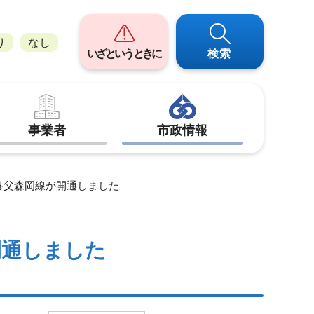
り
なし
いざというときに
検索
事業者
市政情報
 養父森岡線が開通しました
開通しました