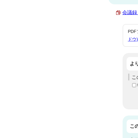
会議録 
PD
ドウ)
よ
こ
こ