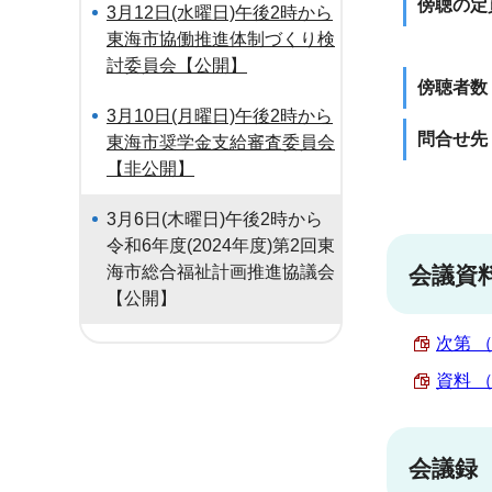
傍聴の定
3月12日(水曜日)午後2時から
東海市協働推進体制づくり検
討委員会【公開】
傍聴者数
3月10日(月曜日)午後2時から
問合せ先
東海市奨学金支給審査委員会
【非公開】
3月6日(木曜日)午後2時から
令和6年度(2024年度)第2回東
海市総合福祉計画推進協議会
会議資
【公開】
次第 （
資料 （
会議録