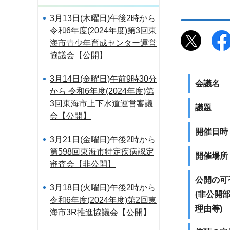
3月13日(木曜日)午後2時から
令和6年度(2024年度)第3回東
海市青少年育成センター運営
協議会【公開】
3月14日(金曜日)午前9時30分
会議名
から 令和6年度(2024年度)第
3回東海市上下水道運営審議
議題
会【公開】
開催日時
3月21日(金曜日)午後2時から
第598回東海市特定疾病認定
開催場所
審査会【非公開】
公開の可
3月18日(火曜日)午後2時から
(非公開
令和6年度(2024年度)第2回東
理由等)
海市3R推進協議会【公開】