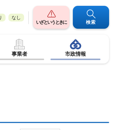
り
なし
いざというときに
検索
事業者
市政情報