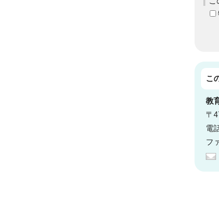
こ
こ
教
〒4
電話
ファ