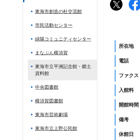
東海市創造の杜交流館
市民活動センター
緑陽コミュニティセンター
所在地
まなぶん横須賀
電話
東海市立平洲記念館・郷土
資料館
ファクス
中央図書館
入館料
横須賀図書館
開館時間
東海市芸術劇場
備考
東海市立上野公民館
休館日