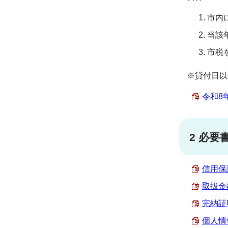
市内
当該
市税
※貸付日以
令和8
2 必要
信用保
取扱金融
完納証明
個人情報