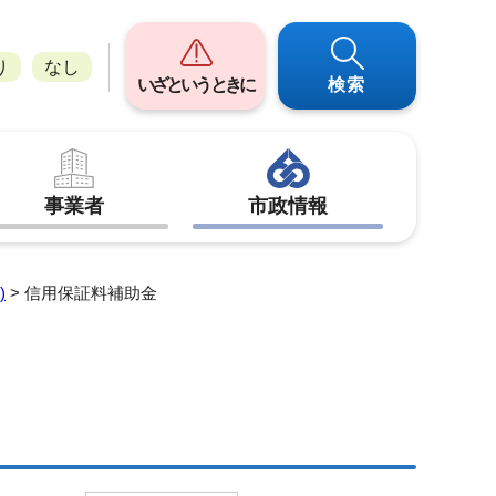
り
なし
いざというときに
検索
事業者
市政情報
)
> 信用保証料補助金