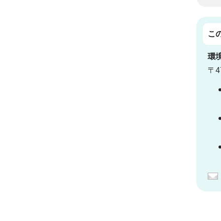
こ
環
〒4