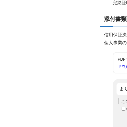
完納証
添付書類
信用保証決
個人事業の
PD
ドウ)
よ
こ