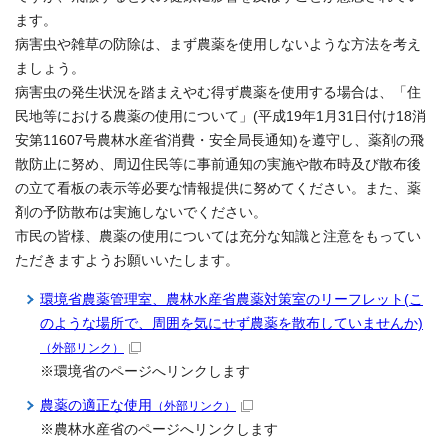
ます。
病害虫や雑草の防除は、まず農薬を使用しないような方法を考え
ましょう。
病害虫の発生状況を踏まえやむ得ず農薬を使用する場合は、「住
民地等における農薬の使用について」(平成19年1月31日付け18消
安第11607号農林水産省消費・安全局長通知)を遵守し、薬剤の飛
散防止に努め、周辺住民等に事前通知の実施や散布時及び散布後
の立て看板の表示等必要な情報提供に努めてください。また、薬
剤の予防散布は実施しないでください。
市民の皆様、農薬の使用については充分な知識と注意をもってい
ただきますようお願いいたします。
環境省農薬管理室、農林水産省農薬対策室のリーフレット(こ
のような場所で、周囲を気にせず農薬を散布していませんか)
（外部リンク）
※環境省のページへリンクします
農薬の適正な使用
（外部リンク）
※農林水産省のページへリンクします