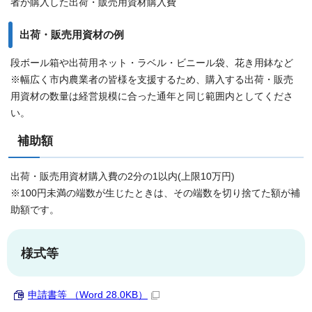
者が購入した出荷・販売用資材購入費
出荷・販売用資材の例
段ボール箱や出荷用ネット・ラベル・ビニール袋、花き用鉢など
※幅広く市内農業者の皆様を支援するため、購入する出荷・販売
用資材の数量は経営規模に合った通年と同じ範囲内としてくださ
い。
補助額
出荷・販売用資材購入費の2分の1以内(上限10万円)
※100円未満の端数が生じたときは、その端数を切り捨てた額が補
助額です。
様式等
申請書等 （Word 28.0KB）