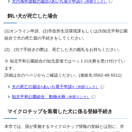
犬の海外渡航の届出<あいち電子申請>
（外部リンク）
飼い犬が死亡した場合
(1)オンライン申請、(2)市役所生活環境課もしくは(3)知北平和公園
組合で犬の死亡届の手続きをしてください。
(2)、(3)で手続きの際は、死亡した犬の鑑札をお持ちください。
※ 知北平和公園組合の知北斎場ではペットの火葬を受け付けてい
ます。
詳細は次のページからご確認ください。(連絡先:0562-48-5511)
犬の死亡の届出<あいち電子申請>
（外部リンク）
知北平和公園組合 動物火葬
（外部リンク）
マイクロチップを装着した犬に係る登録手続き
本市では、国が実施するマイクロチップ情報の登録とは別に、市