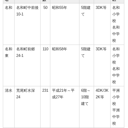
名和
名和町中前後
50
昭和55年
5階建
3DK等
名和
10-1
て
小学
校
名和
中学
校
名和
名和町前郷
110
昭和58年
5階建
3DK等
名和
東
24-1
て
小学
校
名和
中学
校
清水
荒尾町水深
231
平成21年～平
6階～
4DK/3K
平洲
24
成27年
10階
2K等
小学
建て
校
平洲
中学
校