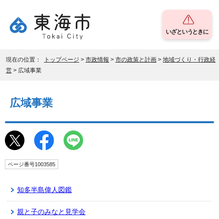
いざというときに
現在の位置：
トップページ
>
市政情報
>
市の政策と計画
>
地域づくり・行政経
営
> 広域事業
広域事業
ページ番号1003585
知多半島偉人図鑑
親と子のみなと見学会