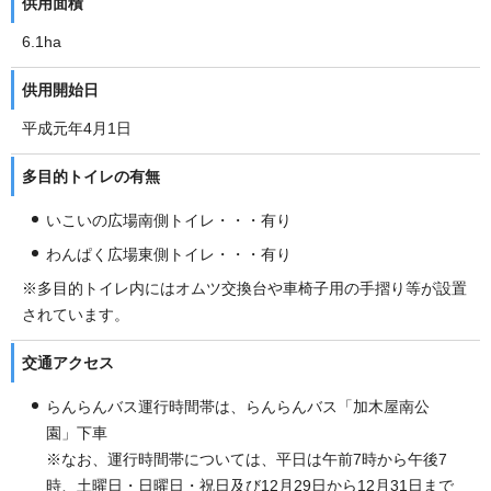
供用面積
6.1ha
供用開始日
平成元年4月1日
多目的トイレの有無
いこいの広場南側トイレ・・・有り
わんぱく広場東側トイレ・・・有り
※多目的トイレ内にはオムツ交換台や車椅子用の手摺り等が設置
されています。
交通アクセス
らんらんバス運行時間帯は、らんらんバス「加木屋南公
園」下車
※なお、運行時間帯については、平日は午前7時から午後7
時、土曜日・日曜日・祝日及び12月29日から12月31日まで