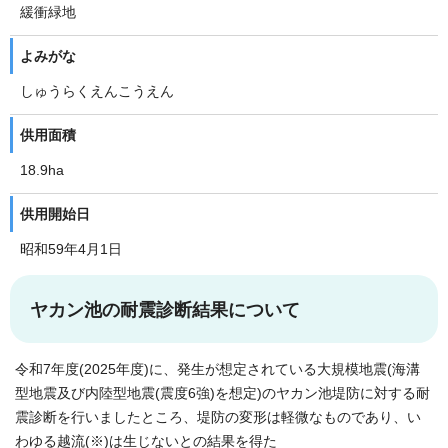
緩衝緑地
よみがな
しゅうらくえんこうえん
供用面積
18.9ha
供用開始日
昭和59年4月1日
ヤカン池の耐震診断結果について
令和7年度(2025年度)に、発生が想定されている大規模地震(海溝
型地震及び内陸型地震(震度6強)を想定)のヤカン池堤防に対する耐
震診断を行いましたところ、堤防の変形は軽微なものであり、い
わゆる越流(※)は生じないとの結果を得た