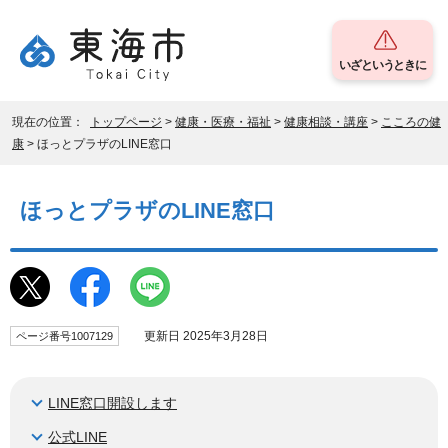
いざというときに
現在の位置：
トップページ
>
健康・医療・福祉
>
健康相談・講座
>
こころの健
康
> ほっとプラザのLINE窓口
ほっとプラザのLINE窓口
更新日 2025年3月28日
ページ番号1007129
LINE窓口開設します
公式LINE