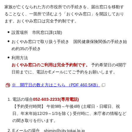
家族が亡くなられた方の市役所での手続きを、届出窓口を移動す
ることなく、一箇所で済むよう「おくやみ窓口」を開設しており
ます。おくやみ窓口は完全予約制です。
設置場所 市民窓口課(1階)
おくやみ窓口で取り扱う手続き 国民健康保険関係の手続き始
め約35の手続き
利用方法
おくやみ窓口のご利用は完全予約制です。
予約希望日の4開庁
日前までに、電話かEメールにてご予約をお願いします。
※ 開庁日の数え方はこちら （PDF 460.5KB）
電話の場合
052-603-2233(専用電話)
【予約受付時間】 午前9時～午後4時 (土曜日・日曜日、祝
日、年末年始12/29～1/3を除く) 受付時に、来庁者の情報など
の聞き取りを行います。
Eメールの場合 shimin@city.tokai.lg.jp