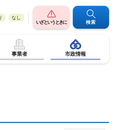
り
なし
いざというときに
検索
事業者
市政情報