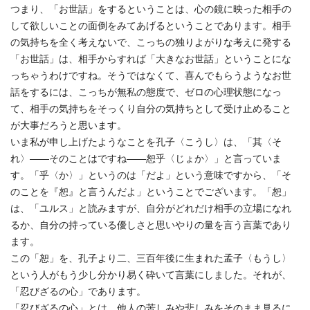
つまり、「お世話」をするということは、心の鏡に映った相手の
して欲しいことの面倒をみてあげるということであります。相手
の気持ちを全く考えないで、こっちの独りよがりな考えに発する
「お世話」は、相手からすれば「大きなお世話」ということにな
っちゃうわけですね。そうではなくて、喜んでもらうようなお世
話をするには、こっちが無私の態度で、ゼロの心理状態になっ
て、相手の気持ちをそっくり自分の気持ちとして受け止めること
が大事だろうと思います。
いま私が申し上げたようなことを孔子〈こうし〉は、「其〈そ
れ〉――そのことはですね――恕乎〈じょか〉」と言っていま
す。「乎〈か〉」というのは「だよ」という意味ですから、「そ
のことを『恕』と言うんだよ」ということでございます。「恕」
は、「ユルス」と読みますが、自分がどれだけ相手の立場になれ
るか、自分の持っている優しさと思いやりの量を言う言葉であり
ます。
この「恕」を、孔子より二、三百年後に生まれた孟子〈もうし〉
という人がもう少し分かり易く砕いて言葉にしました。それが、
「忍びざるの心」であります。
「忍びざるの心」とは、他人の苦しみや悲しみをそのまま見るに