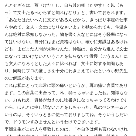
んとせざるは、蓋〈けだ〉し、自ら其の輒〈たやす〉く以〈も
っ〉て文士たるべからずと知ればなり」と、書いておられます。
「あなたはたいへんに文才があるんだから、きっぱり本屋の仕事
をやめて、文人・文士になりなさいよ」と勧められても、仲温さ
んは絶対に承知しなかった。物を書く人などにはそう軽率になっ
てはいけない。自分にはまだ資格はない。確かに知識はあるけれ
ども、まだまだ人間が未熟なんだ。仲温は、自分から進んで文士
になってはいけないということを知らないで傲慢〈ごうまん〉に
も文人になろうとした人々に比べれば、文士に対する知識もあ
り、同時にプロの厳しさを十分にわきまえていたという小野先生
のご解説があります。
これは私にとって非常に頭の痛いというか、耳の痛い言葉であり
ます。この言葉に出合って、私、弱っちゃいましたね。知識もな
い、力もねえ、資格がねえのに物書きになっちゃってるわけです
から、ほんとに申し訳ないことをしちゃった。私のペンネームと
いうのは、そういうときに使っておりましてね。そういうしだい
で、ドウモンすみませんというわけでございます。
平洲先生がこの人を尊敬したのは、「本自体は何も言わないけれ