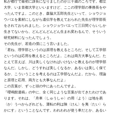
私が都庁で最初に課長になりましたのが三十歳のころです。都立
大学、いま首都大学といいますけど、ここの理学部の事務長をや
ったんですよ。このとき、森脇大五郎先生といって、ショウジョ
ウバエを素材にしながら遺伝学を教えておられた先生が理学部長
をされておられました。ショウジョウバエって三日間ぐらいしか
生きてないから、どんどんどんどん生まれ変わるんで、そういう
研究材料になったんでしょう。
その先生が、若造の僕にこう言いました。
「君ね、理学部というのは原理を教えるところだ。そして工学部
というのは応用を教えるところだよ。これは両方大事なんだ。た
とえて言えば、川は美しくなければいけないと教えるのが理学部
なんだ。しかし、どうすれば美しくなるか、あるいは美しく保て
るか、こういうことを考えるのは工学部なんだよ。だから、理論
と原理と応用、両方とも大事なんだよ」
この言葉が、ずっと頭の中にあったんですよ。
『嚶鳴館遺稿』の中に、全く同じような言葉が出てきたわけであ
ります。それは、「舟車〈しゅうしゃ〉の用〈よう〉は地を易
〈か〉うべからざれども、運転の利は険〈けん〉を夷〈たい〉ら
かにす」ということなんです。われわれが使う車だとか、あるい