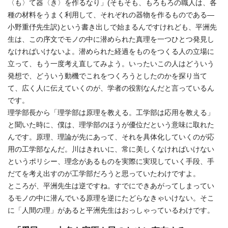
〈も〉て器〈き〉を作るなり」(そもそも、もろもろの職人は、各
種の材料をうまく利用して、それぞれの器物を作るものである―
小野重伃先生訳)という書き出しで始まるんですけれども、平洲先
生は、この序文でモノの中に潜められた真理を一つひとつ発見し
なければいけないよ。潜められた経過をものをつくる人の立場に
立って、もう一度考え直してみよう。いったいこの人はどういう
発想で、どういう動機でこれをつくろうとしたのかを探り当て
て、広く人に伝えていくのが、学者の役割なんだと言っているん
です。
理学部長から「理学部は原理を教える。工学部は応用を教える」
と聞いた時に、僕は、理学部のほうが優位だという意味に取れた
んです。原理、理論が先にあって、それを具体化していくのが応
用の工学部なんだ。川はきれいに、常に美しくなければいけない
というポリシー、理念があるものを実際に実現していく手段、手
だてを考え出すのが工学部だろうと思っていたわけですよ。
ところが、平洲先生は逆ですね。すでにできあがってしまってい
るモノの中に潜んでいる原理を逆にたどらなきゃいけない。そこ
に「人間の理」があると平洲先生はおっしゃっているわけです。