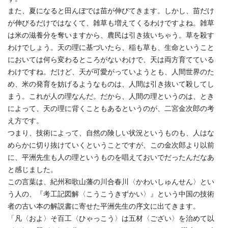
また、夏になると田んぼでは苗が伸びてきます。しかし、苗だけ
が伸びるだけではなくて、雑草も増えてくるわけですよね。雑草
は米の滋養分を奪いますから、農民は引き抜いちゃう。草を殺す
わけでしょう。天の理に基づいたら、稲も草も、生命ということ
においては何ら変わるところがないわけで、天は両方育てている
わけですね。だけど、天が可愛がっていようとも、人間世界のた
め、米の発育を妨げるようなものは、人間は引き抜いて殺してし
まう。これが人の理なんだ。だから、人間の理というのは、とき
によって、天の理に背くこともあるというのが、二宮金次郎の考
え方です。
つまり、技術によって、自然の険しい状況というものも、人はな
めらかに切り抜けていくということですが、この金次郎より以前
に、平洲先生も人の理というものを唱えておいでだったんだなあ
と感じました。
この言葉は、紀州和歌山藩の川合春川〈かわいしゅんせん〉とい
う人の、『考工記図解〈こうこうきずかい〉』という中国の技術
者の古い本の解説書に寄せた平洲先生の序文に出てきます。
「凡〈およ〉そ百工〈ひゃっこう〉は五材〈ござい〉を治めて以