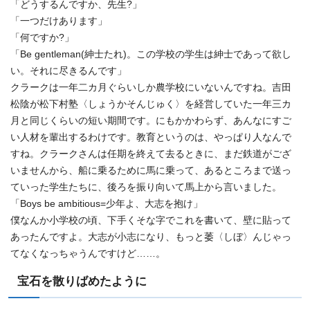
「どうするんですか、先生?」
「一つだけあります」
「何ですか?」
「Be gentleman(紳士たれ)。この学校の学生は紳士であって欲し
い。それに尽きるんです」
クラークは一年二カ月ぐらいしか農学校にいないんですね。吉田
松陰が松下村塾〈しょうかそんじゅく〉を経営していた一年三カ
月と同じくらいの短い期間です。にもかかわらず、あんなにすご
い人材を輩出するわけです。教育というのは、やっぱり人なんで
すね。クラークさんは任期を終えて去るときに、まだ鉄道がござ
いませんから、船に乗るために馬に乗って、あるところまで送っ
ていった学生たちに、後ろを振り向いて馬上から言いました。
「Boys be ambitious=少年よ、大志を抱け」
僕なんか小学校の頃、下手くそな字でこれを書いて、壁に貼って
あったんですよ。大志が小志になり、もっと萎〈しぼ〉んじゃっ
てなくなっちゃうんですけど……。
宝石を散りばめたように