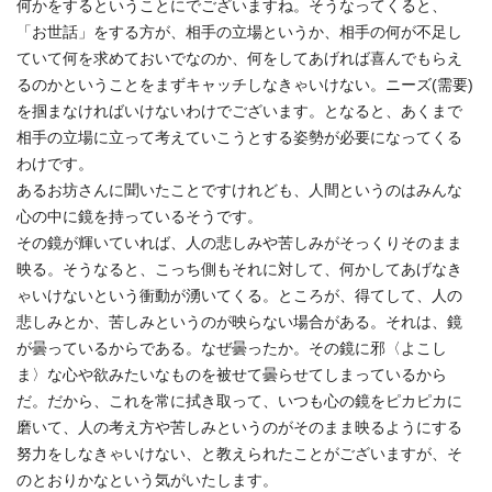
何かをするということにでございますね。そうなってくると、
「お世話」をする方が、相手の立場というか、相手の何が不足し
ていて何を求めておいでなのか、何をしてあげれば喜んでもらえ
るのかということをまずキャッチしなきゃいけない。ニーズ(需要)
を掴まなければいけないわけでございます。となると、あくまで
相手の立場に立って考えていこうとする姿勢が必要になってくる
わけです。
あるお坊さんに聞いたことですけれども、人間というのはみんな
心の中に鏡を持っているそうです。
その鏡が輝いていれば、人の悲しみや苦しみがそっくりそのまま
映る。そうなると、こっち側もそれに対して、何かしてあげなき
ゃいけないという衝動が湧いてくる。ところが、得てして、人の
悲しみとか、苦しみというのが映らない場合がある。それは、鏡
が曇っているからである。なぜ曇ったか。その鏡に邪〈よこし
ま〉な心や欲みたいなものを被せて曇らせてしまっているから
だ。だから、これを常に拭き取って、いつも心の鏡をピカピカに
磨いて、人の考え方や苦しみというのがそのまま映るようにする
努力をしなきゃいけない、と教えられたことがございますが、そ
のとおりかなという気がいたします。