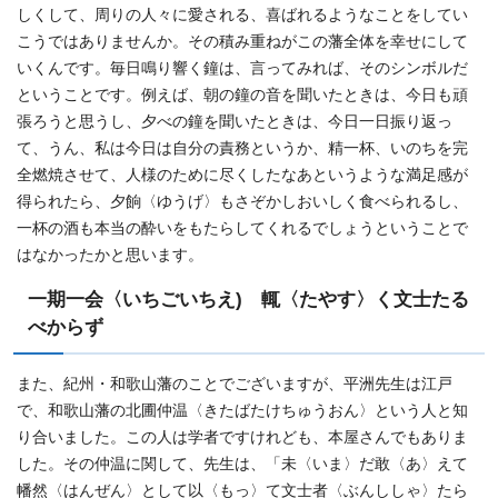
しくして、周りの人々に愛される、喜ばれるようなことをしてい
こうではありませんか。その積み重ねがこの藩全体を幸せにして
いくんです。毎日鳴り響く鐘は、言ってみれば、そのシンボルだ
ということです。例えば、朝の鐘の音を聞いたときは、今日も頑
張ろうと思うし、夕べの鐘を聞いたときは、今日一日振り返っ
て、うん、私は今日は自分の責務というか、精一杯、いのちを完
全燃焼させて、人様のために尽くしたなあというような満足感が
得られたら、夕餉〈ゆうげ〉もさぞかしおいしく食べられるし、
一杯の酒も本当の酔いをもたらしてくれるでしょうということで
はなかったかと思います。
一期一会〈いちごいちえ) 輒〈たやす〉く文士たる
べからず
また、紀州・和歌山藩のことでございますが、平洲先生は江戸
で、和歌山藩の北圃仲温〈きたばたけちゅうおん〉という人と知
り合いました。この人は学者ですけれども、本屋さんでもありま
した。その仲温に関して、先生は、「未〈いま〉だ敢〈あ〉えて
幡然〈はんぜん〉として以〈もっ〉て文士者〈ぶんししゃ〉たら