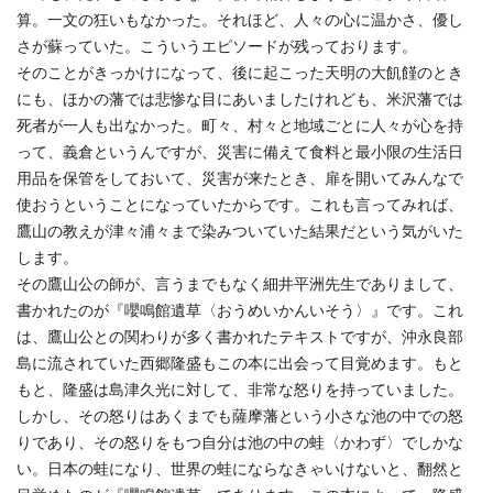
算。一文の狂いもなかった。それほど、人々の心に温かさ、優し
さが蘇っていた。こういうエピソードが残っております。
そのことがきっかけになって、後に起こった天明の大飢饉のとき
にも、ほかの藩では悲惨な目にあいましたけれども、米沢藩では
死者が一人も出なかった。町々、村々と地域ごとに人々が心を持
って、義倉というんですが、災害に備えて食料と最小限の生活日
用品を保管をしておいて、災害が来たとき、扉を開いてみんなで
使おうということになっていたからです。これも言ってみれば、
鷹山の教えが津々浦々まで染みついていた結果だという気がいた
します。
その鷹山公の師が、言うまでもなく細井平洲先生でありまして、
書かれたのが『嚶鳴館遺草〈おうめいかんいそう〉』です。これ
は、鷹山公との関わりが多く書かれたテキストですが、沖永良部
島に流されていた西郷隆盛もこの本に出会って目覚めます。もと
もと、隆盛は島津久光に対して、非常な怒りを持っていました。
しかし、その怒りはあくまでも薩摩藩という小さな池の中での怒
りであり、その怒りをもつ自分は池の中の蛙〈かわず〉でしかな
い。日本の蛙になり、世界の蛙にならなきゃいけないと、翻然と