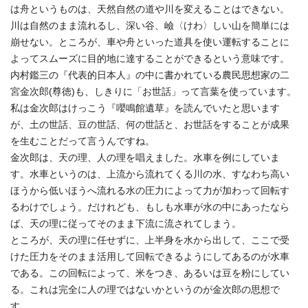
は舟というものは、天然自然の道や川を変えることはできない。
川は自然のまま流れるし、深い谷、嶮〈けわ〉しい山を簡単には
崩せない。ところが、車や舟といった道具を使い運転することに
よってスムーズに目的地に達することができるという意味です。
内村鑑三の『代表的日本人』の中に書かれている農民思想家の二
宮金次郎(尊徳)も、しきりに「お世話」って言葉を使っています。
私は金次郎はけっこう『嚶鳴館遺草』を読んでいたと思います
が、土の世話、豆の世話、何の世話と、お世話をすることが成果
を生むことだって言うんですね。
金次郎は、天の理、人の理を唱えました。水車を例にしていま
す。水車というのは、上流から流れてくる川の水、すなわち高い
ほうから低いほうへ流れる水の圧力によって力が加わって回転す
るわけでしょう。だけれども、もしも水車が水の中にあったなら
ば、天の理に従ってそのまま下流に流されてしまう。
ところが、天の理に任せずに、上半身を水から出して、ここで受
けた圧力をそのまま活用して回転できるようにしてあるのが水車
である。この回転によって、米をつき、あるいは豆を粉にしてい
る。これは完全に人の理ではないかというのが金次郎の思想で
す。