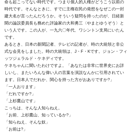
命も起こってない時代です。つまり個人的人権がどうこう以前の
時代です。そんなときに、すでに主権在民の発想をなぜこの一封
建大名が言ったんだろうか。そういう疑問を持ったのが、日経新
聞の論説委員長も務めた評論家の大和勇三〈やまとゆうぞう〉と
いう人です。この人が、一九六〇年代、ワシントン支局にいたん
です。
あるとき、日本の新聞記者、テレビの記者が、時の大統領と非公
式な会見をしました。時の大統領は、J・F・Kです。ジョン・フィ
ッツジェラルド・ケネディです。
ケネちゃんに聞いたわけですよ。「あなたは非常に世界史にお詳
しいし、またいろんな偉い人の言葉を演説なんかに引用されてい
ます。日本人でだれか、関心を持った方がおありですか?」
「一人おります」
「だれですか?」
「上杉鷹山です」
こっちは、そんな人知らねえ。
「お前、上杉鷹山、知っているか?」
「知らねえ、そんな奴」
「お前は?」