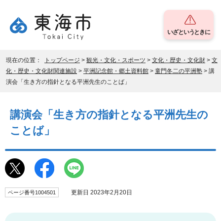
いざというときに
現在の位置：
トップページ
>
観光・文化・スポーツ
>
文化・歴史・文化財
>
文
化・歴史・文化財関連施設
>
平洲記念館・郷土資料館
>
童門冬二の平洲塾
> 講
演会「生き方の指針となる平洲先生のことば」
講演会「生き方の指針となる平洲先生の
ことば」
更新日 2023年2月20日
ページ番号1004501