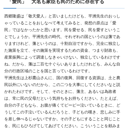
「愛民」 大名も家臣も民のために存在する
西郷隆盛は「敬天愛人」と言いましたけども、平洲先生のおっし
ゃっていることをおしなべて考えてみると、発想の原点は「愛
民」ではなかったかと思います。民を愛せる、民を愛すというこ
とでしょうか。平洲先生の時代、それぞれの国というのは藩であ
りますけれど、藩というのは、十割自治ですから、完全に独立し
た施策を立て、その施策を実現するための資金、つまり財政も、
産業振興によって調達しなきゃいけない。独立しているわけです
ね。だから、藩は二百七十ぐらいありましたけれども、みんな自
分の行政区域のことを国と言っているわけです。
平洲先生は上杉鷹山さんに、国の復興、回復する資源は、土と農
民以外にいないのだから、この二つを大事にしてくださいなと説
かれたわけです。そして、そのときに、藩主、あるいは為政者
は、常に民の父母だという気持ちをお持ちください。たとえば、
自分の子どもなら、お腹が痛くてピーピー泣いているときに、ど
うしてこの子泣いているんだろうと、子どもの嘆き、悲しみに手
を差し伸べるじゃないですか。その子どもにすることと同じこと
を、民にもひろげてしてあげてください。こういうことを頼みま