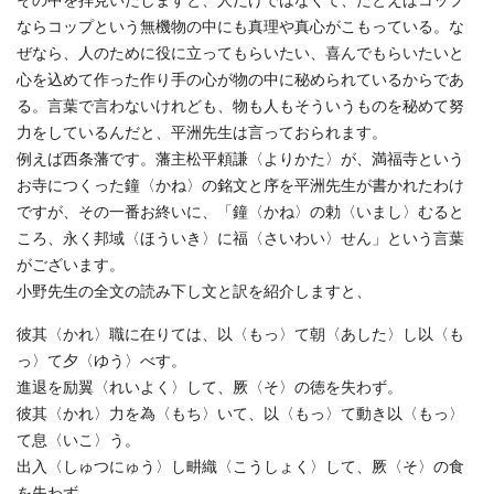
その中を拝見いたしますと、人だけではなくて、たとえばコップ
ならコップという無機物の中にも真理や真心がこもっている。な
ぜなら、人のために役に立ってもらいたい、喜んでもらいたいと
心を込めて作った作り手の心が物の中に秘められているからであ
る。言葉で言わないけれども、物も人もそういうものを秘めて努
力をしているんだと、平洲先生は言っておられます。
例えば西条藩です。藩主松平頼謙〈よりかた〉が、満福寺という
お寺につくった鐘〈かね〉の銘文と序を平洲先生が書かれたわけ
ですが、その一番お終いに、「鐘〈かね〉の勅〈いまし〉むると
ころ、永く邦域〈ほういき〉に福〈さいわい〉せん」という言葉
がございます。
小野先生の全文の読み下し文と訳を紹介しますと、
彼其〈かれ〉職に在りては、以〈もっ〉て朝〈あした〉し以〈も
っ〉て夕〈ゆう〉べす。
進退を励翼〈れいよく〉して、厥〈そ〉の徳を失わず。
彼其〈かれ〉力を為〈もち〉いて、以〈もっ〉て動き以〈もっ〉
て息〈いこ〉う。
出入〈しゅつにゅう〉し畊織〈こうしょく〉して、厥〈そ〉の食
を失わず。