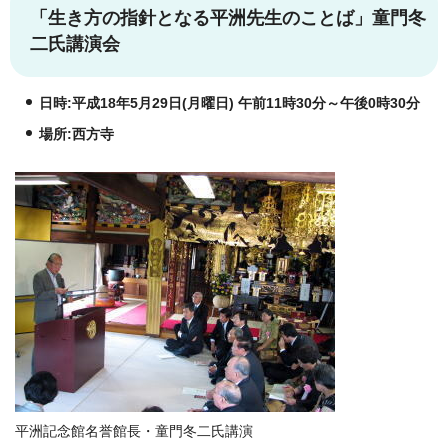
「生き方の指針となる平洲先生のことば」童門冬
二氏講演会
日時:平成18年5月29日(月曜日) 午前11時30分～午後0時30分
場所:西方寺
平洲記念館名誉館長・童門冬二氏講演