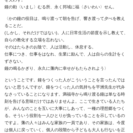
鐘の勅〈いまし〉むる所、永く邦域に福〈さいわい〉せん。
〈かの鐘の役目は、鳴り渡って朝を告げ、響き渡って夕べを教え
ることだ。
(しかし、それだけではない)。人に日常生活の節度を示し教えて、
自らの教化する立場を忘れない。
そのはたらきのお陰で、人は活動し、休息する。
仕事につき、仕事をはなれ、生業に励んで、人は自らの生計をく
ずさない。
鐘の鳴るかぎり、永久に藩内に幸せがもたらされよう〉
ということです。鐘をつくった人がこういうことを言ったんでは
ないと思うんですが、鐘をつくった人の気持ちを平洲先生が代弁
なさっていることになります。満福寺から鳴り渡る鐘は単なる時
刻を告げる意味だけではありませんよ。ここで生きている人たち
が、みんなのことを互いに大事にしあって、一種の理想郷をつく
る。そういう役割を一人ひとりが負っていることを示しているの
ですよ。藩の人々はみんな家族の一員であり、その家族は、今度
は個人に戻っていく。個人の段階から子どもも大人も行ないを正