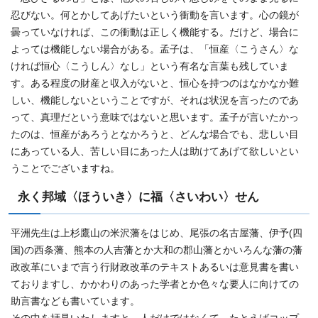
忍びない。何とかしてあげたいという衝動を言います。心の鏡が
曇っていなければ、この衝動は正しく機能する。だけど、場合に
よっては機能しない場合がある。孟子は、「恒産〈こうさん〉な
ければ恒心〈こうしん〉なし」という有名な言葉も残していま
す。ある程度の財産と収入がないと、恒心を持つのはなかなか難
しい、機能しないということですが、それは状況を言ったのであ
って、真理だという意味ではないと思います。孟子が言いたかっ
たのは、恒産があろうとなかろうと、どんな場合でも、悲しい目
にあっている人、苦しい目にあった人は助けてあげて欲しいとい
うことでございますね。
永く邦域〈ほういき〉に福〈さいわい〉せん
平洲先生は上杉鷹山の米沢藩をはじめ、尾張の名古屋藩、伊予(四
国)の西条藩、熊本の人吉藩とか大和の郡山藩とかいろんな藩の藩
政改革にいまで言う行財政改革のテキストあるいは意見書を書い
ておりますし、かかわりのあった学者とか色々な要人に向けての
助言書なども書いています。