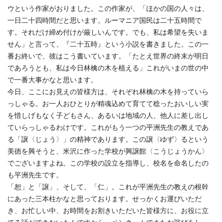
ウという作家がおりました。この作家が、「ほかの国の人々は、
一日二十四時間だと思います。ルーマニア国民は二十五時間で
す。それだけ締め付けが厳しいんです。でも、私は希望を失いま
せん」と言って、『二十五時』という小説を書きました。この一
番お終いで、彼はこう書いています。「たとえ世界の終末が明日
であろうとも、私は今日林檎の木を植える」これがいまの世の中
で一番大事かなと思います。
今日、ここにお見えの皆様方は、それぞれ林檎の木を持っていら
っしゃる。お一人おひとりが精魂込めて育てて稔ったおいしい実
を惜しげもなく子どもさん、あるいは地域の人、他人に差し出し
ていらっしゃるわけです。これがもう一つの平洲先生の教えであ
る「譲〈じょう〉」の精神であります。この譲〈ゆず〉るという
美徳を興そうと、米沢に作った学校が興譲館〈こうじょうかん〉
でございますよね。この学校の設立を指導し、校名を命名したの
も平洲先生です。
「恕」と「譲」、そして、「仁」。これが平洲先生の教えの根幹
にあった三本柱かなと思っております。せっかくお運びいただ
き、お忙しい中、お時間をお割きいただいた皆様方に、お役に立