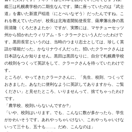
鑑三は札幌農学校の二期生なんです。隣に座っていたのは『武士
道』を書いた新渡戸稲造〈にとべいなぞう〉だったんですね。こ
れを教えていたのが、校長は北海道開拓使長官、薩摩藩出身の黒
田清隆〈くろだきよたか〉ですが、実際には、マサチューセッツ
州から招かれたウィリアム・S・クラークという人だったわけで
す。黒田長官というのは、当時のつまり志士としては、珍しく英
語が堪能だった。かなりナウイ人だった。招いたクラークさんは
日本語なんか知りません。黒田は黒田なりに、自分で札幌農学校
の校則をつくって英訳をして、クラークさんを待っていたわけで
す。
ところが、やってきたクラークさんに、「先生、校則、つくって
おきました。あなたに便利なように英訳してありますから、ご覧
ください」と見せたところ、いりませんって、捨てちゃったわけ
です。
「農学校、校則いらないんですか?」
「いや、校則はいります。でも、こんなに数が多かったら、学生
がかわいそうです。あれやっちゃいけない、これやっちゃいけな
いって三十も、五十も……。だめ、こんなのは」