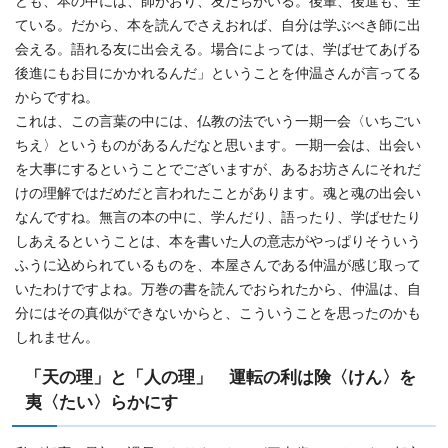
ども、本の中には、師がおり、友だちがいる。後輩、後進も、全
ている。だから、本を読んでさえおれば、自分は学ぶべき師に出
会える。語れる友に出会える。場合によっては、学ばせてあげる
後進にもお目にかかれるんだ」ということを仲温さんが言ってる
からですね。
これは、この言葉の中には、仏教の法でいう一期一会〈いちごい
ちえ〉というものがあるんだなと思います。一期一会は、出会い
を大事にするということでございますが、あるお坊さんにそれだ
けの理解ではだめだと言われたことがあります。魂と魂の出会い
なんですね。無言の本の中に、学んだり、語ったり、学ばせたり
しあえるということは、本を書いた人の意志がやっぱりそういう
ふうに込められているものを、本屋さんである仲温が感じ取って
いたわけですよね。万巻の書を読んでおられたから、仲温は、自
分にはその真似ができないからと、こういうことを思ったのかも
しれません。
「天の理」と「人の理」 運転の利は険〈けん〉を
夷〈たい〉らかにす