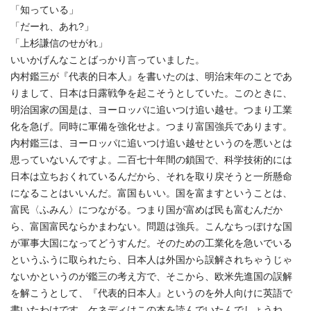
「知っている」
「だーれ、あれ?」
「上杉謙信のせがれ」
いいかげんなことばっかり言っていました。
内村鑑三が『代表的日本人』を書いたのは、明治末年のことであ
りまして、日本は日露戦争を起こそうとしていた。このときに、
明治国家の国是は、ヨーロッパに追いつけ追い越せ。つまり工業
化を急げ。同時に軍備を強化せよ。つまり富国強兵であります。
内村鑑三は、ヨーロッパに追いつけ追い越せというのを悪いとは
思っていないんですよ。二百七十年間の鎖国で、科学技術的には
日本は立ちおくれているんだから、それを取り戻そうと一所懸命
になることはいいんだ。富国もいい。国を富ますということは、
富民〈ふみん〉につながる。つまり国が富めば民も富むんだか
ら、富国富民ならかまわない。問題は強兵。こんなちっぽけな国
が軍事大国になってどうすんだ。そのための工業化を急いでいる
というふうに取られたら、日本人は外国から誤解されちゃうじゃ
ないかというのが鑑三の考え方で、そこから、欧米先進国の誤解
を解こうとして、『代表的日本人』というのを外人向けに英語で
書いたわけです。ケネディはこの本を読んでいたんでしょうね。