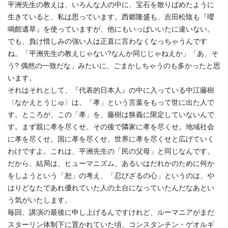
平洲先生の教えは、いろんな人の中に、宝石を散りばめたように
生きていると、私は思っています。西郷隆盛も、吉田松陰も『嚶
鳴館遺草』を使っていますが、他にもいっぱいいたに違いない。
でも、負け惜しみの強い人は正直に言わなくなっちゃうんです
ね。「平洲先生の教えじゃない?なんか同じじゃねえか」「あ、そ
う? 偶然の一致だな」みたいに、ごまかしちゃうのも多かったと思
います。
それはそれとして、『代表的日本人』の中に入っている中江藤樹
〈なかえとうじゅ〉は、「孝」という言葉をもって世に出た人で
す。ところが、この「孝」を、藤樹は狭義に限定していないんで
す。まず親に孝を尽くせ。その後で隣家に孝を尽くせ。地域社会
に孝を尽くせ。国に孝を尽くせ。世界に孝を尽くせと広げていく
わけですよ。これは、平洲先生の「民の父母」と同じなんです。
だから、結局は、ヒューマニズム、あるいはだれかのために何か
をしようという「恕」の考え、「忍びざるの心」というのは、や
はりどなたであれ優れていた人の土台になっていたんだなあとい
う気がいたします。
毎回、講演の最後に申し上げるんですけれど、ルーマニアがまだ
スターリン体制下に置かれていた頃、コンスタンチン・ゲオルギ