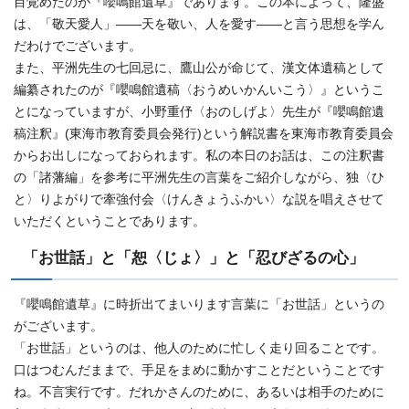
目覚めたのが『嚶鳴館遺草』であります。この本によって、隆盛
は、「敬天愛人」――天を敬い、人を愛す――と言う思想を学ん
だわけでございます。
また、平洲先生の七回忌に、鷹山公が命じて、漢文体遺稿として
編纂されたのが『嚶鳴館遺稿〈おうめいかんいこう〉』というこ
とになっていますが、小野重伃〈おのしげよ〉先生が『嚶鳴館遺
稿注釈』(東海市教育委員会発行)という解説書を東海市教育委員会
からお出しになっておられます。私の本日のお話は、この注釈書
の「諸藩編」を参考に平洲先生の言葉をご紹介しながら、独〈ひ
と〉りよがりで牽強付会〈けんきょうふかい〉な説を唱えさせて
いただくということであります。
「お世話」と「恕〈じょ〉」と「忍びざるの心」
『嚶鳴館遺草』に時折出てまいります言葉に「お世話」というの
がございます。
「お世話」というのは、他人のために忙しく走り回ることです。
口はつむんだままで、手足をまめに動かすことだということです
ね。不言実行です。だれかさんのために、あるいは相手のために