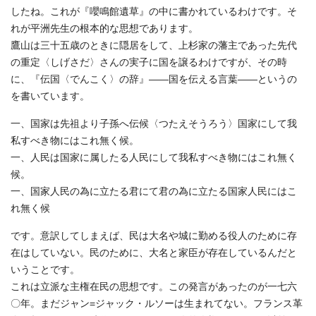
したね。これが『嚶鳴館遺草』の中に書かれているわけです。そ
れが平洲先生の根本的な思想であります。
鷹山は三十五歳のときに隠居をして、上杉家の藩主であった先代
の重定〈しげさだ〉さんの実子に国を譲るわけですが、その時
に、『伝国〈でんこく〉の辞』――国を伝える言葉――というの
を書いています。
一、国家は先祖より子孫へ伝候〈つたえそうろう〉国家にして我
私すべき物にはこれ無く候。
一、人民は国家に属したる人民にして我私すべき物にはこれ無く
候。
一、国家人民の為に立たる君にて君の為に立たる国家人民にはこ
れ無く候
です。意訳してしまえば、民は大名や城に勤める役人のために存
在はしていない。民のために、大名と家臣が存在しているんだと
いうことです。
これは立派な主権在民の思想です。この発言があったのが一七六
〇年。まだジャン=ジャック・ルソーは生まれてない。フランス革