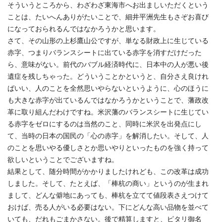
そういうところから、わざわざ東海市へお出ましいただくという
ことは、たいへんありがたいことで、細井平洲先生もさぞお喜び
になっておられるんではなかろうかと思います。
さて、その山形の上杉鷹山公ですが、単なる財政上に生じている
赤字、つまりバランスシートに出ている赤字を消すだけだった
ら、意味がない。前代のバブル経済時代に、日本中の人が悪い後
遺症を残しちゃった。どういうことかというと、自分さえ良けれ
ばいい、人のことを全然思いやらないというように、心のほうに
も大きな赤字が出ているんではなかろうかということで、藩政改
革に取り組んだわけですね。米沢藩のバランスシートに生じてい
る赤字をゼロにするのは当然のこと、同時に米沢を出発点にし
て、当時の日本の国民の「心の赤字」を解消したい。そして、人
のことを思いやる優しさとか思いやりといったものを強く持って
欲しいということでございますね。
結果として、随分時間がかかりましたけれども、この改革は成功
しました。そして、たとえば、「棒杭の商い」というのが生まれ
まして、どんな僻地にあっても、棒杭を立てて値段表さえつけて
おけば、売る人がいる必要はない。下にどんな高い品物を並べて
いても、だれもごまかさない。後で精算しますと、ピタリ御名