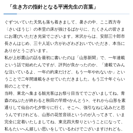
「生き方の指針となる平洲先生の言葉」
ぐずついていた天気も落ち着きまして、暑さの中、ここ西方寺
〈さいほうじ〉の本堂の床が抜けるばかりに、たくさんの皆さま
にお運びいただき光栄でございます。米沢からは、安部三十郎市
長さんはじめ、三十人近い方がわざわざおいでいただき、本当に
ありがとうございます。
私が上杉鷹山の話を最初に書いたのは「山形新聞」で、一年連載
という話で始めたんですが、評判が良かったのか、「連載でみん
な泣いているよ、一年の約束だけど、もう一年やれないか」とい
うことで二年間連載をさせていただきました。もう三十年ぐらい
前のことです。
当時、東北へ集まる観光客はお祭り目当てでございましてね。青
森のねぶたが終わると秋田の竿燈<かんとう>、それから山形を素
通りして仙台の七夕祭りに行く。そこへ、強引なねじ込みだと思
うんですけれども、山形の花笠音頭というのが入ってきて、いま
完全に定着いたしましてね、東北四大祭りということになって、
私もたいへん嬉しい思いをしているわけでございますけれども、