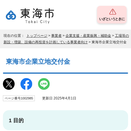
いざというときに
現在の位置：
トップページ
>
事業者
>
企業支援・産業振興・補助金
>
工場等の
新設・増築、設備の再投資を計画している事業者向け
> 東海市企業立地交付金
東海市企業立地交付金
更新日 2025年4月1日
ページ番号1002985
1 目的