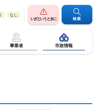
り
なし
いざというときに
検索
事業者
市政情報