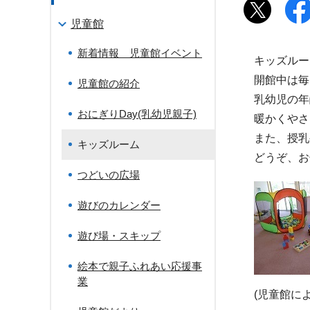
児童館
新着情報 児童館イベント
キッズルー
開館中は毎
児童館の紹介
乳幼児の年
おにぎりDay(乳幼児親子)
暖かくやさ
また、授乳
キッズルーム
どうぞ、お
つどいの広場
遊びのカレンダー
遊び場・スキップ
絵本で親子ふれあい応援事
業
(児童館に