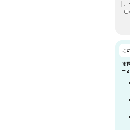
こ
こ
市
〒4