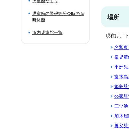
児童館だより
児童館の警報等発令時の臨
場所
時休館
市内児童館一覧
現在は、下
名和東
泉児童
平洲児
富木島
姫島児
公家児
三ツ池
加木屋
養父児