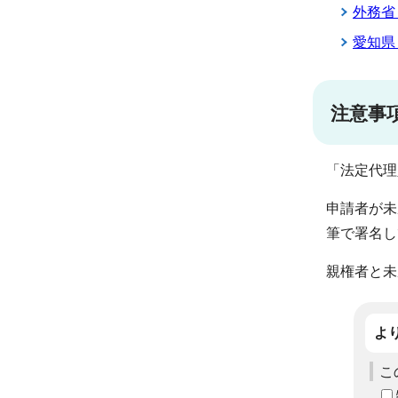
外務省
愛知県
注意事
「法定代理
申請者が未
筆で署名し
親権者と未
よ
こ