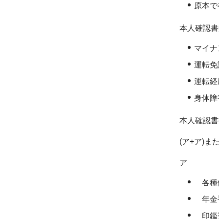
原本で
本人確認書
マイナ
運転免
運転経
身体障
本人確認書
(ア+ア)
ア
各種
年金
印鑑登