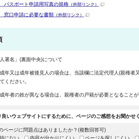
 パスポート申請用写真の規格
（外部リンク）
 窓口申請に必要な書類
（外部リンク）
項
人署名」(裏面中央)について
成年又は成年被後見人の場合は、当該欄に法定代理人(親権者
てください。
成年者の姓が異なる場合は、親権者の戸籍が必要となることが
り良いウェブサイトにするために、ページのご感想をお聞かせ
のページに問題点はありましたか？(複数回答可)
特にない
内容が分かりにくい
ページを探しにくい