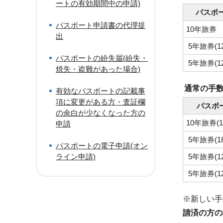
ートの有効期間中の申請)
パスポ
パスポート申請書の代理提
10年旅券
出
5年旅券(1
パスポートの紛失届(紛失・
5年旅券(1
焼失・盗難があった場合)
通常の手数
有効なパスポートの記載事
項に変更がある方・査証欄
パスポ
の余白が少なくなった方の
10年旅券(
申請
5年旅券(1
パスポートの電子申請(オン
ライン申請)
5年旅券(1
5年旅券(1
※新しい手
請済の方の