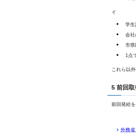
イ
学生証
会社の
市県民
1点で
これら以外
5 前回
前回発給を
外務省