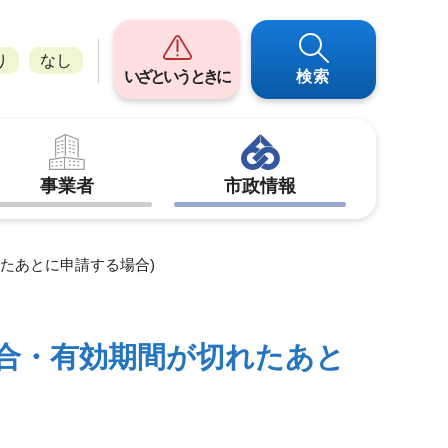
り
なし
いざというときに
検索
事業者
市政情報
たあとに申請する場合)
合・有効期間が切れたあと