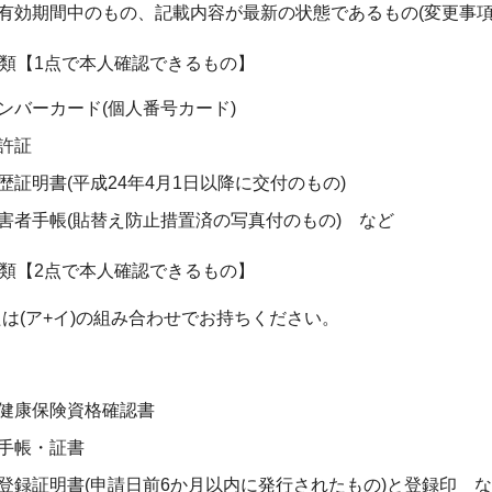
有効期間中のもの、記載内容が最新の状態であるもの(変更事項
類【1点で本人確認できるもの】
ンバーカード(個人番号カード)
許証
歴証明書(平成24年4月1日以降に交付のもの)
害者手帳(貼替え防止措置済の写真付のもの) など
類【2点で本人確認できるもの】
または(ア+イ)の組み合わせでお持ちください。
健康保険資格確認書
手帳・証書
録証明書(申請日前6か月以内に発行されたもの)と登録印 