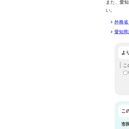
また、愛知
い。
外務省
愛知県
よ
こ
こ
市