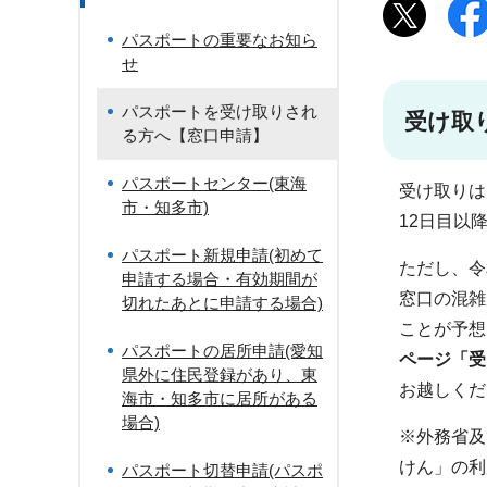
パスポートの重要なお知ら
せ
パスポートを受け取りされ
受け取
る方へ【窓口申請】
パスポートセンター(東海
受け取りは
市・知多市)
12日目以
パスポート新規申請(初めて
ただし、令
申請する場合・有効期間が
窓口の混雑
切れたあとに申請する場合)
ことが予想
パスポートの居所申請(愛知
ページ「受
県外に住民登録があり、東
お越しくだ
海市・知多市に居所がある
場合)
※外務省及
けん」の利
パスポート切替申請(パスポ