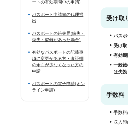
ートの有効期間中の申請)
パスポート申請書の代理提
受け取
出
パスポートの紛失届(紛失・
パスポ
焼失・盗難があった場合)
受け取
有効なパスポートの記載事
有効期
項に変更がある方・査証欄
の余白が少なくなった方の
一般旅
申請
は失効
パスポートの電子申請(オン
ライン申請)
手数料
手数料
収入印