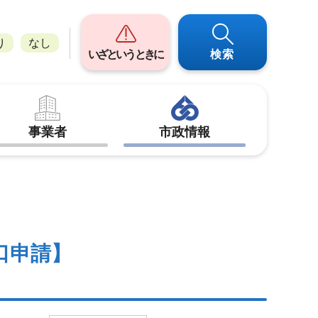
り
なし
いざというときに
検索
事業者
市政情報
口申請】