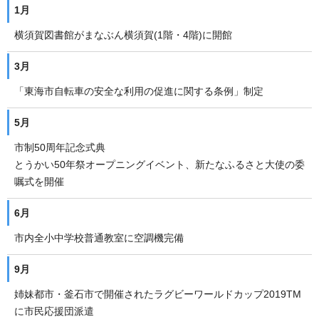
1月
横須賀図書館がまなぶん横須賀(1階・4階)に開館
3月
「東海市自転車の安全な利用の促進に関する条例」制定
5月
市制50周年記念式典
とうかい50年祭オープニングイベント、新たなふるさと大使の委
嘱式を開催
6月
市内全小中学校普通教室に空調機完備
9月
姉妹都市・釜石市で開催されたラグビーワールドカップ2019TM
に市民応援団派遣