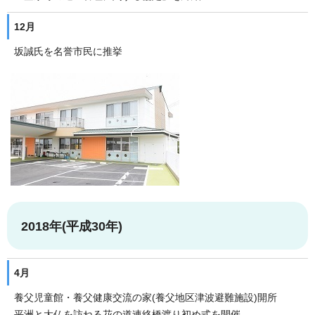
12月
坂誠氏を名誉市民に推挙
2018年(平成30年)
4月
養父児童館・養父健康交流の家(養父地区津波避難施設)開所
平洲と大仏を訪ねる花の道連絡橋渡り初め式を開催