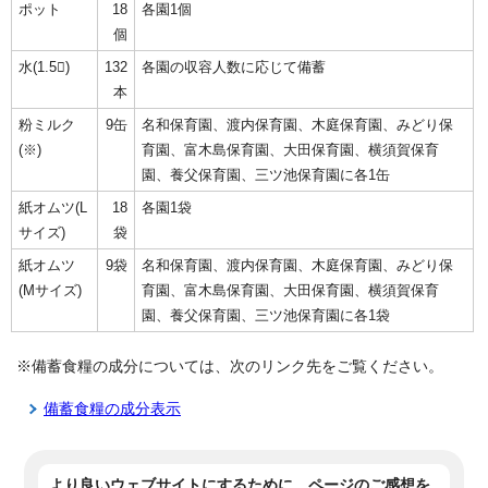
ポット
18
各園1個
個
水(1.5)
132
各園の収容人数に応じて備蓄
本
粉ミルク
9缶
名和保育園、渡内保育園、木庭保育園、みどり保
(※)
育園、富木島保育園、大田保育園、横須賀保育
園、養父保育園、三ツ池保育園に各1缶
紙オムツ(L
18
各園1袋
サイズ)
袋
紙オムツ
9袋
名和保育園、渡内保育園、木庭保育園、みどり保
(Mサイズ)
育園、富木島保育園、大田保育園、横須賀保育
園、養父保育園、三ツ池保育園に各1袋
※備蓄食糧の成分については、次のリンク先をご覧ください。
備蓄食糧の成分表示
より良いウェブサイトにするために、ページのご感想を