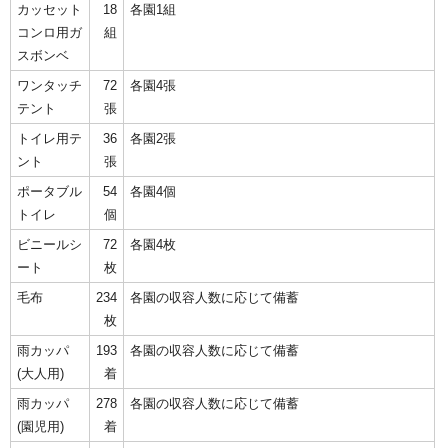
カッセット
18
各園1組
コンロ用ガ
組
スボンベ
ワンタッチ
72
各園4張
テント
張
トイレ用テ
36
各園2張
ント
張
ポータブル
54
各園4個
トイレ
個
ビニールシ
72
各園4枚
ート
枚
毛布
234
各園の収容人数に応じて備蓄
枚
雨カッパ
193
各園の収容人数に応じて備蓄
(大人用)
着
雨カッパ
278
各園の収容人数に応じて備蓄
(園児用)
着