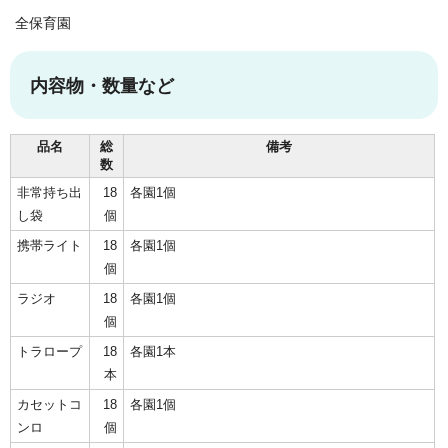
全保育園
内容物・数量など
品名
総
備考
数
非常持ち出
18
各園1個
し袋
個
携帯ライト
18
各園1個
個
ラジオ
18
各園1個
個
トラロープ
18
各園1本
本
カセットコ
18
各園1個
ンロ
個