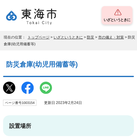
いざというときに
現在の位置：
トップページ
>
いざというときに
>
防災
>
市の備え・対策
> 防災
倉庫(幼児用備蓄等)
防災倉庫(幼児用備蓄等)
更新日 2023年2月24日
ページ番号1003154
設置場所