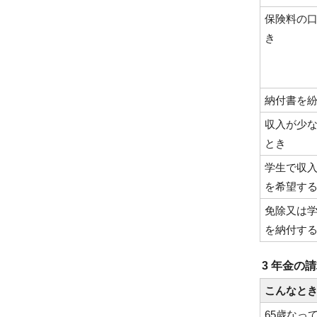
保険料の
き
納付書を
収入が少
とき
学生で収
を希望す
免除又は
を納付す
3 年金の
こんなと
65歳なっ