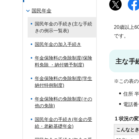
国民年金
国民年金の手続き(主な手続
20歳以上
きの例示一覧表)
です。
国民年金の加入手続き
年金保険料の免除制度(保険
主な手
料免除 ・納付猶予制度)
年金保険料の免除制度(学生
※この表の
納付特例制度)
住所 
年金保険料の免除制度(その
電話番号
他の免除)
1 状況の
国民年金の手続き(年金の受
給・老齢基礎年金)
こんなと