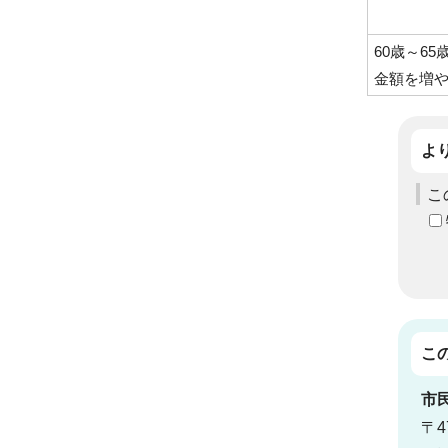
60歳～6
金額を増
よ
こ
こ
市
〒4