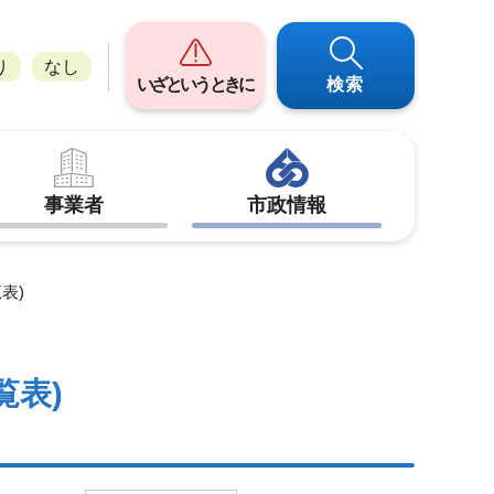
り
なし
いざというときに
検索
事業者
市政情報
表)
覧表)