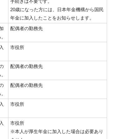
手続きは不要です。
20歳になった方には、日本年金機構から国民
年金に加入したことをお知らせします。
加
配偶者の勤務先
る。
入
市役所
。
の
配偶者の勤務先
る。
の
配偶者の勤務先
る。
入
市役所
。
入
市役所
。
※本人が厚生年金に加入した場合は必要あり