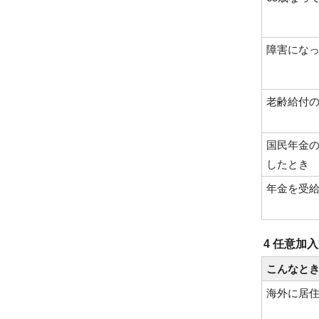
障害にな
老齢給付
国民年金
したとき
年金を受
4 任意加
こんなと
海外に居