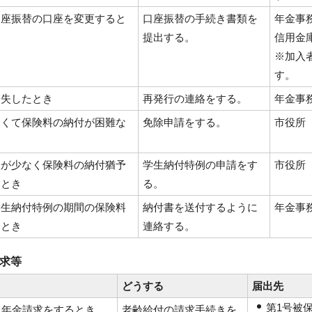
口座振替の口座を変更すると
口座振替の手続き書類を
年金事
提出する。
信用金
※加入
す。
紛失したとき
再発行の連絡をする。
年金事
なくて保険料の納付が困難な
免除申請をする。
市役所
入が少なく保険料の納付猶予
学生納付特例の申請をす
市役所
るとき
る。
学生納付特例の期間の保険料
納付書を送付するように
年金事
るとき
連絡する。
請求等
き
どうする
届出先
第1号被
て年金請求をするとき
老齢給付の請求手続きを