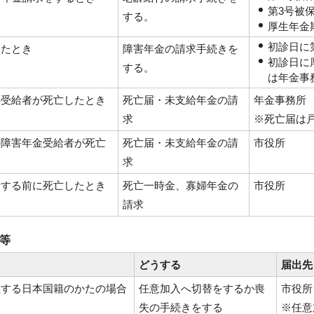
第3号被
する。
厚生年金
初診日に
ったとき
障害年金の請求手続きを
初診日に
する。
は年金事
の受給者が死亡したとき
死亡届・未支給年金の請
年金事務所
求
※死亡届は
の障害年金受給者が死亡
死亡届・未支給年金の請
市役所
求
給する前に死亡したとき
死亡一時金、寡婦年金の
市役所
請求
入等
き
どうする
届出先
住する日本国籍のかたの場合
任意加入へ切替をするか喪
市役所
失の手続きをする
※任意