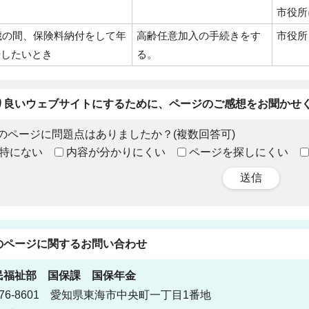
市役所
5歳の間、保険料納付をして年
高齢任意加入の手続きをす
市役所
やしたいとき
る。
り良いウェブサイトにするために、ページのご感想をお聞かせ
のページに問題点はありましたか？(複数回答可)
特にない
内容が分かりにくい
ページを探しにくい
送信
のページに関する
お問い合わせ
民福祉部
国保課 国保年金
76-8601 愛知県東海市中央町一丁目1番地