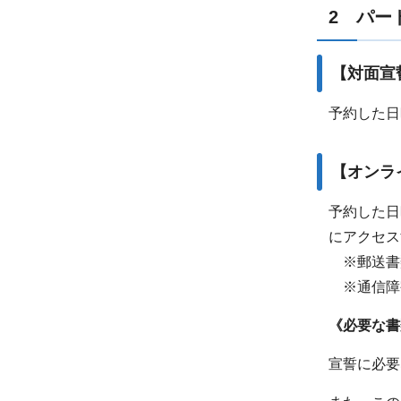
2 パー
【対面宣
予約した日
【オンラ
予約した日
にアクセス
※郵送書
※通信障
《必要な書
宣誓に必要