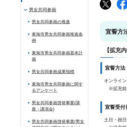
男女共同参画
男女共同参画の推進
宣誓方
東海市男女共同参画推進条
例
【拡充内
東海市男女共同参画基本計
画
宣誓方法
男女共同参画成果指標
オンライン
東海市男女共同参画に関す
※拡充前
るアンケート
男女共同参画啓発事業(講
宣誓受付
座・講演会)
土日・祝日
男女共同参画啓発事業(男女