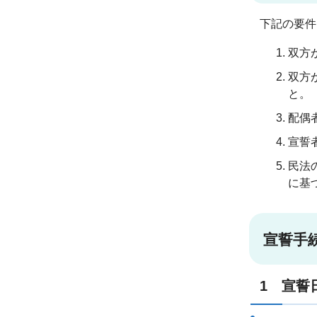
下記の要件
双方
双方
と。
配偶
宣誓
民法
に基
宣誓手
1 宣誓