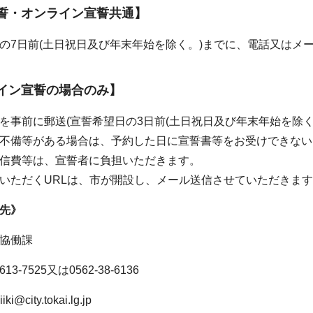
誓・オンライン宣誓共通】
の7日前(土日祝日及び年末年始を除く。)までに、電話又はメ
イン宣誓の場合のみ】
を事前に郵送(宣誓希望日の3日前(土日祝日及び年末年始を除
不備等がある場合は、予約した日に宣誓書等をお受けできない
信費等は、宣誓者に負担いただきます。
いただくURLは、市が開設し、メール送信させていただきま
先》
協働課
13-7525又は0562-38-6136
@city.tokai.lg.jp