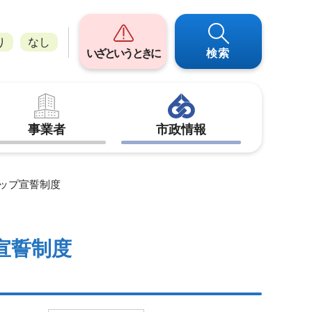
り
なし
いざというときに
検索
事業者
市政情報
シップ宣誓制度
宣誓制度