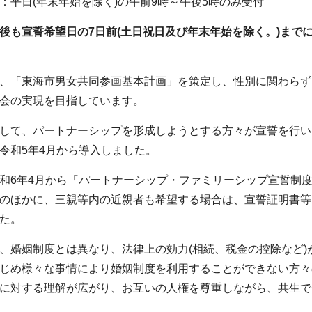
平日(年末年始を除く)の午前9時～午後5時のみ受付
後も宣誓希望日の7日前(土日祝日及び年末年始を除く。)まで
、「東海市男女共同参画基本計画」を策定し、性別に関わらず
会の実現を目指しています。
して、パートナーシップを形成しようとする方々が宣誓を行い
令和5年4月から導入しました。
和6年4月から「パートナーシップ・ファミリーシップ宣誓制
のほかに、三親等内の近親者も希望する場合は、宣誓証明書等
た。
、婚姻制度とは異なり、法律上の効力(相続、税金の控除など
じめ様々な事情により婚姻制度を利用することができない方々
に対する理解が広がり、お互いの人権を尊重しながら、共生で