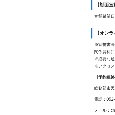
【対面宣
宣誓希望日
【オンラ
※宣誓書等
関係資料に
※必要な通
※アクセス
《予約連絡
総務部市民
電話：052-6
メール：chiiki