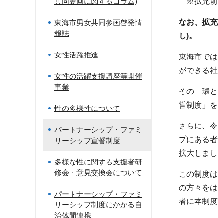
共同参画に関するコラム)
※拡充前：
なお、拡充
東海市男女共同参画啓発情
報誌
し)。
女性活躍推進
東海市では
ができる社
女性の活躍支援講座等開催
事業
その一環と
誓制度」を
性の多様性について
さらに、令
パートナーシップ・ファミ
プにある者
リーシップ宣誓制度
拡大しまし
多様な性に関する支援者研
修会・意見交換会について
この制度は
の方々をは
パートナーシップ・ファミ
者に本制度
リーシップ制度にかかる自
治体間連携