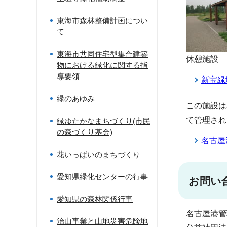
東海市森林整備計画につい
て
東海市共同住宅型集合建築
休憩施設
物における緑化に関する指
導要領
新宝緑
緑のあゆみ
この施設は
て管理され
緑ゆたかなまちづくり(市民
の森づくり基金)
名古屋
花いっぱいのまちづくり
愛知県緑化センターの行事
お問い
愛知県の森林関係行事
名古屋港管理
治山事業と山地災害危険地