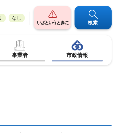
り
なし
いざというときに
検索
事業者
市政情報