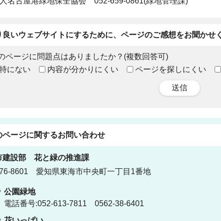
名古屋港緑地保全協会 052-659-0861(緑地管理課)
り良いウェブサイトにするために、ページのご感想をお聞かせ
のページに問題点はありましたか？(複数回答可)
特にない
内容が分かりにくい
ページを探しにくい
送信
のページに関する
お問い合わせ
市建設部
花と緑の推進課
76-8601 愛知県東海市中央町一丁目1番地
公園緑地
電話番号:052-613-7811 0562-38-6401
花いっぱい