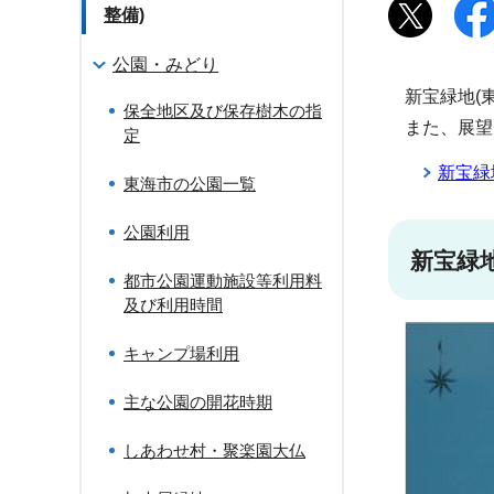
整備)
公園・みどり
新宝緑地(
保全地区及び保存樹木の指
また、展望
定
新宝緑
東海市の公園一覧
公園利用
新宝緑
都市公園運動施設等利用料
及び利用時間
キャンプ場利用
主な公園の開花時期
しあわせ村・聚楽園大仏