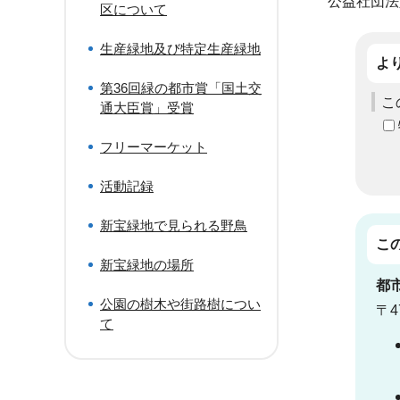
公益社団法人
区について
生産緑地及び特定生産緑地
よ
第36回緑の都市賞「国土交
こ
通大臣賞」受賞
フリーマーケット
活動記録
新宝緑地で見られる野鳥
こ
新宝緑地の場所
都
公園の樹木や街路樹につい
〒4
て