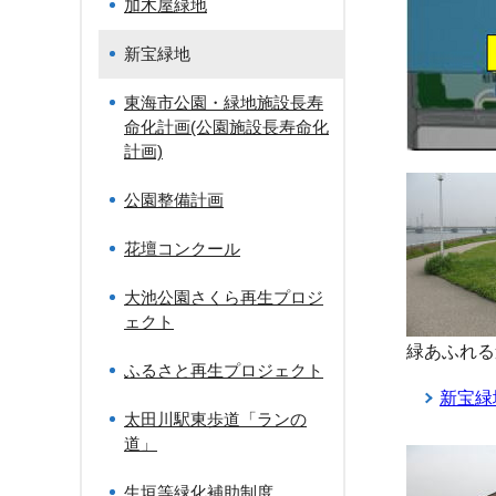
加木屋緑地
新宝緑地
東海市公園・緑地施設長寿
命化計画(公園施設長寿命化
計画)
公園整備計画
花壇コンクール
大池公園さくら再生プロジ
ェクト
緑あふれる
ふるさと再生プロジェクト
新宝緑
太田川駅東歩道「ランの
道」
生垣等緑化補助制度