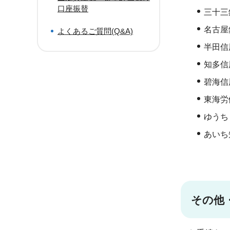
口座振替
三十三
名古屋
よくあるご質問(Q&A)
半田信
知多信
碧海信
東海労
ゆうち
あいち
その他