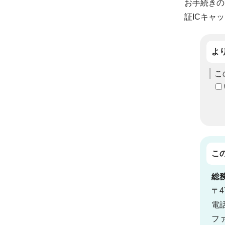
お手続きの
証ICキャ
よ
こ
こ
総
〒4
電話
ファ