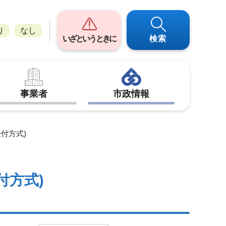
り
なし
いざというときに
検索
事業者
市政情報
付方式)
付方式)