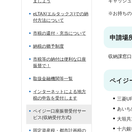
ましょう
キャッシュ
※お持ちの
eLTAX(エルタックス)での納
付方法について
市税の還付・充当について
申請場
納税の猶予制度
収納課窓口
市税等の納付は便利な口座
振替で！
取扱金融機関等一覧
ペイジ
インターネットによる地方
税の申告を受付します
三菱U
あいち
ペイジー口座振替受付サー
ビス(収納受付方式)
大垣共
十六銀
固定資産税・都市計画税の