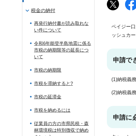
税金の納付
再発行納付書が読み取れな
ペイジー口
い件について
ッシュカー
令和6年能登半島地震に係る
市税の納期限等の延長につ
いて
申請で
市税の納期限
(1)納税
市税を滞納すると?
(2)納税
市税の延滞金
市税を納めるには
申請に
従業員の方の市県民税・森
林環境税は特別徴収で納め