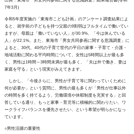
出典：東海市「男女共同参画に関する意識調査」結果報告書(令和
7年3月)
令和5年度実施の「東海市こども計画」のアンケート調査結果によ
ると、就学前の子どもを持つ父親の9割弱はフルタイムで働いてい
ますが、母親は「働いていない人」が30.9%、「今は休んでいる
人」が22.1%。また、東海市「男女共同参画に関する意識調査」に
よると、30代、40代の子育て世代の平日の家事・子育て・介護・
地域活動に関わる平均時間について、女性は5時間以上が最も多
く、男性は1時間～3時間未満が最も多く、「夫は外で働き、妻は
家庭を守る」という現実がみえてきます。
しかし、「今後さらに、男性が子育て等に関わっていくために
何が必要か」という質問に、男性の最も多くが「男性が仕事以外
の時間を多く持てるよう、労働環境や休暇制度を充実する」と回
答している通り、もっと家事・育児等に積極的に関わりたい、ワ
ークライフバランスを優先させたい、という希望が明らかになっ
ています。
○男性活躍の重要性