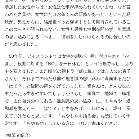
参加した女性からは「女性は仕事が辞められていいよね」など言
われた言葉や、女性にだけお茶くみの研修があった、といった経
験が、男性からは、結婚後ずっと稼ぎ手として期待されているこ
とのつらさが語られるなど、女性も男性も性別を問わず、無意識
の思い込みによる「べき」、役割を押し付けられるのは苦しいの
だと思いました。
50年前、アイスランドでは女性の9割が、押し付けられた「べ
き」、役割に対する「NO」を一日休む、という行動で示し、世の
中を変えました。またNHKの朝ドラ『虎に翼』では主人公の寅子
さんが、それまでの当たり前や無意識の思い込みに直面するたび
「はて？」と疑問の声をあげていました。皆さんは、どんな世の
中だったら生きやすいでしょうか？もし、家庭で、地域で、職場
で、また自分の中にある「無意識の思い込み」に、もやもや、違
和感を覚えたら、「はて？」と声をあげ、一緒に考え、語り、変
えていけたらと思います。「もやもやを語る会」も続けていく予
定です。「もやもや」している方は、ぜひご参加ください。
<執筆者紹介>