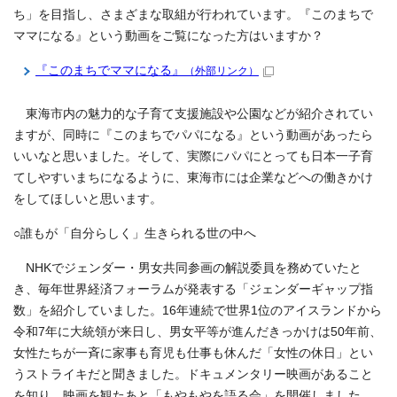
ち」を目指し、さまざまな取組が行われています。『このまちで
ママになる』という動画をご覧になった方はいますか？
『このまちでママになる』
（外部リンク）
東海市内の魅力的な子育て支援施設や公園などが紹介されてい
ますが、同時に『このまちでパパになる』という動画があったら
いいなと思いました。そして、実際にパパにとっても日本一子育
てしやすいまちになるように、東海市には企業などへの働きかけ
をしてほしいと思います。
○誰もが「自分らしく」生きられる世の中へ
NHKでジェンダー・男女共同参画の解説委員を務めていたと
き、毎年世界経済フォーラムが発表する「ジェンダーギャップ指
数」を紹介していました。16年連続で世界1位のアイスランドから
令和7年に大統領が来日し、男女平等が進んだきっかけは50年前、
女性たちが一斉に家事も育児も仕事も休んだ「女性の休日」とい
うストライキだと聞きました。ドキュメンタリー映画があること
を知り、映画を観たあと「もやもやを語る会」を開催しました。