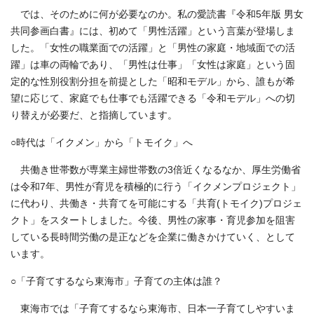
では、そのために何が必要なのか。私の愛読書『令和5年版 男女
共同参画白書』には、初めて「男性活躍」という言葉が登場しま
した。「女性の職業面での活躍」と「男性の家庭・地域面での活
躍」は車の両輪であり、「男性は仕事」「女性は家庭」という固
定的な性別役割分担を前提とした「昭和モデル」から、誰もが希
望に応じて、家庭でも仕事でも活躍できる「令和モデル」への切
り替えが必要だ、と指摘しています。
○時代は「イクメン」から「トモイク」へ
共働き世帯数が専業主婦世帯数の3倍近くなるなか、厚生労働省
は令和7年、男性が育児を積極的に行う「イクメンプロジェクト」
に代わり、共働き・共育てを可能にする「共育(トモイク)プロジェ
クト」をスタートしました。今後、男性の家事・育児参加を阻害
している長時間労働の是正などを企業に働きかけていく、として
います。
○「子育てするなら東海市」子育ての主体は誰？
東海市では「子育てするなら東海市、日本一子育てしやすいま