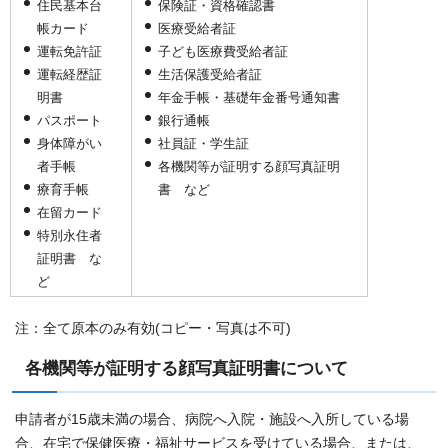
住民基本台
保険証・資格確認書
帳カード
医療受給者証
運転免許証
子ども医療費受給者証
運転経歴証
生活保護受給者証
明書
年金手帳・基礎年金番号通知書
パスポート
銀行通帳
身体障がい
社員証・学生証
者手帳
各機関等が証明する顔写真証明
療育手帳
書 など
在留カード
特別永住者
証明書 な
ど
注：全て原本のみ有効(コピー・写真は不可)
各機関等が証明する顔写真証明書について
申請者が15歳未満の場合、病院へ入院・施設へ入所している場
合、在宅で保健医療・福祉サービスを受けている場合、または、