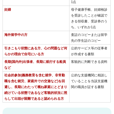
1点
妊婦
母子健康手帳、妊婦検診
を受診したことが確認で
きる領収書、受診券のう
ち、いずれか1点
海外留学中の方
査証のコピーまたは留学
先の学生証のコピー
引きこもり状態にある方、心の問題など何
公的サービス等の従事者
らかの理由で自宅にいる方
が作成する書類
長期(国内外)出張者、長期に航行する船員
客観的に判断できる資料
など
社会的参加(義務教育を含む就学、非常勤
公的な支援機関に相談し
職を含む就労、家庭外での交遊など)を回
ていることを当該支援機
避し、長期にわたって概ね家庭にとどまり
関の職員が証する書類
続けている状態であるなど客観的状況に照
らして出頭が困難であると認められる方