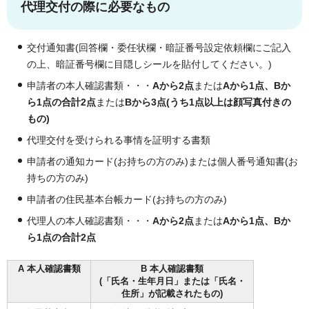
代理交付の際に必要なもの
交付通知書(回答欄・委任状欄・暗証番号設定依頼欄にご記入
の上、暗証番号欄に目隠しシールを貼付してください。)
申請者の本人確認書類・・・
Aから2点
または
Aから1点、Bか
ら1点の合計2点
または
Bから3点(うち1点以上は顔写真付きの
もの)
代理交付を受けられる事情を証明する書類
申請者の通知カード(お持ちの方のみ)または個人番号通知書(お
持ちの方のみ)
申請者の住民基本台帳カード(お持ちの方のみ)
代理人の本人確認書類・・・
Aから2点
または
Aから1点、Bか
ら1点の合計2点
A 本人確認書類
B 本人確認書類
(「氏名・生年月日」または「氏名・
住所」が記載されたもの)