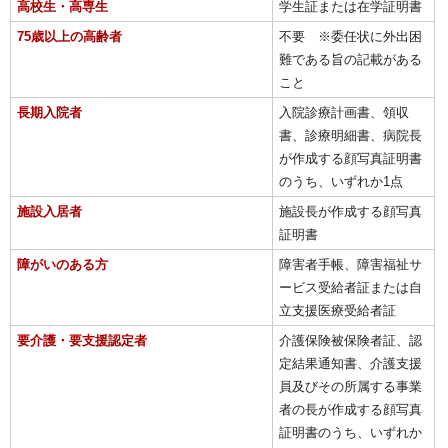
高校生・高専生
学生証または在学証明書
75歳以上の高齢者
不要 ※委任状に外出困
難である旨の記載がある
こと
長期入院者
入院診療計画書、領収
書、診療明細書、病院長
が作成する顔写真証明書
のうち、いずれか1点
施設入居者
施設長が作成する顔写真
証明書
障がいのある方
障害者手帳、障害福祉サ
ービス受給者証または自
立支援医療受給者証
要介護・要支援認定者
介護保険被保険者証、認
定結果通知書、介護支援
員及びその所属する事業
者の長が作成する顔写真
証明書のうち、いずれか